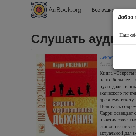
AuBook.org
Все аудиокниги
Добро 
Слушать аудиокн
Наш сай
Секреты медитат
Автор:
Ларри Ро
Книга «Секреты
нечто большее, ч
пусть даже ценн
всяческого почте
древнему тексту
Пользуясь совре
Ларри освещает 
практическое зна
становится досту
актуальной для вс