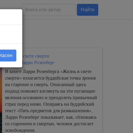
Найти
Жизнь в свете смерти
гласен
Автор:
Ларри Розенберг
В книге Ларри Розенберга «Жизнь в свете
смерти» излагается буддийская точка зрения
на старение и смерть. Описанный здесь
подход поможет взглянуть на эти пугающие
явления осознанно и преодолеть привычный
страх перед ними. Опираясь на буддийский
текст «Пять предметов для размышления»,
Ларри Розенберг показывает, как, сближаясь
со старением и смертью, человек достигает
освобождения.