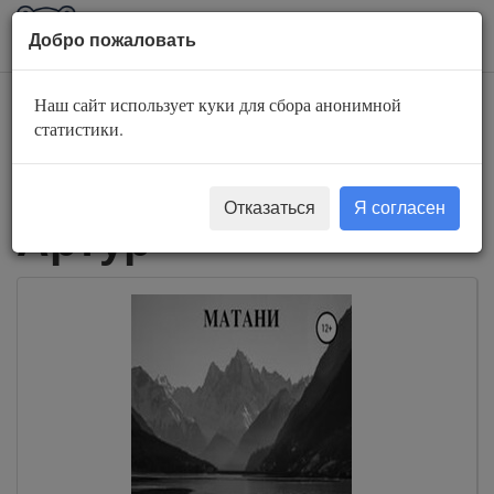
AuBook.org
Пока
Добро пожаловать
мен
Наш сайт использует куки для сбора анонимной
Слушать
статистики.
аудиокниги Каджар
Отказаться
Я согласен
Артур