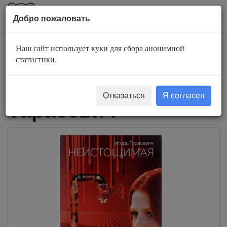
AuBook.org
Пока
Добро пожаловать
мен
Наш сайт использует куки для сбора анонимной
Слушать
статистики.
аудиокниги Игорь
Отказаться
Я согласен
Тарасевич