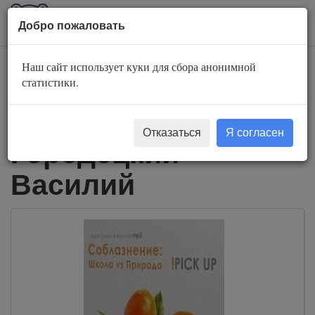
AuBook.org
Пока
Добро пожаловать
мен
Наш сайт использует куки для сбора анонимной
Слушать
статистики.
аудиокниги
Отказаться
Я согласен
Городецкий
Василий