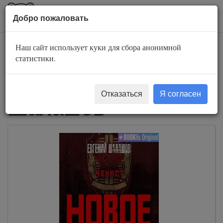
AuBook.org
Пока
Добро пожаловать
мен
Наш сайт использует куки для сбора анонимной
Слушать
статистики.
аудиокниги Евгений
Отказаться
Я согласен
Шалашов