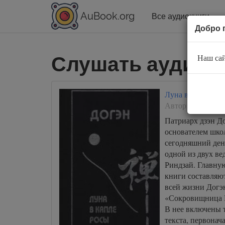
AuBook.org
Все аудиокниги
Добро 
Слушать аудиок
Наш сай
Луна в капле ро
Автор:
Догэн
Патриарх дзэн Д
основателем шко
сегодняшний ден
одной из двух ве
Риндзай. Главну
книги составляют
всей жизни Догэн
«Сокровищница 
В нее включены 
текста, первонач