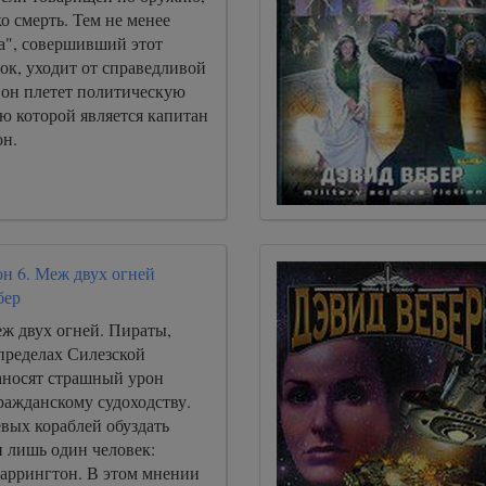
о смерть. Тем не менее
а", совершивший этот
ок, уходит от справедливой
 он плетет политическую
ю которой является капитан
н.
н 6. Меж двух огней
бер
еж двух огней. Пираты,
пределах Силезской
аносят страшный урон
ражданскому судоходству.
вых кораблей обуздать
н лишь один человек:
аррингтон. В этом мнении