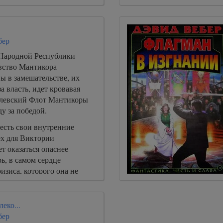
бер
 Народной Республики
вство Мантикора
ы в замешательстве, их
а власть, идет кровавая
олевский Флот Мантикоры
у за победой.
есть свои внутренние
ех для Виктории
т оказаться опаснее
ь, в самом сердце
изиса, которого она не
я старым злобным врагом,
ь бы, окончательно
талась наедине со своими
еко...
бер