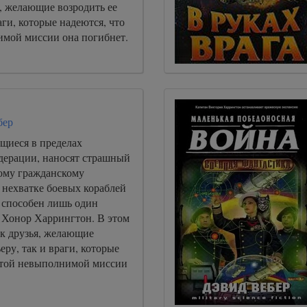
, желающие возродить ее
аги, которые надеются, что
имой миссии она погибнет.
бер
щиеся в пределах
дерации, наносят страшный
ому гражданскому
 нехватке боевых кораблей
в способен лишь один
н Хонор Харрингтон. В этом
к друзья, желающие
еру, так и враги, которые
 этой невыполнимой миссии