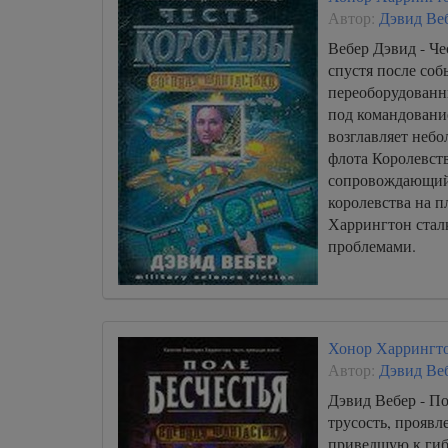
Автор:
Дэвид Ве
Вебер Дэвид - Че
спустя после со
переоборудованн
под командован
возглавляет небо
флота Королевст
сопровождающий
королевства на п
Харрингтон стал
проблемами.
Хонор Харрингто
Автор:
Дэвид Ве
Дэвид Вебер - По
трусость, проявл
приведшую к гиб