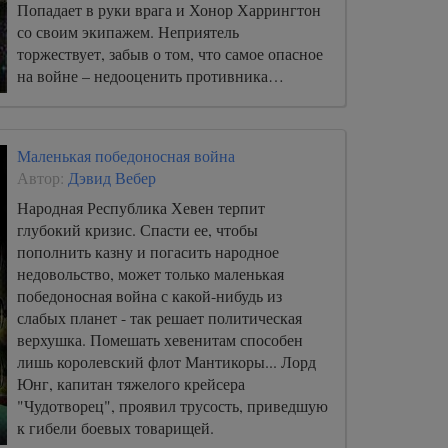
Попадает в руки врага и Хонор Харрингтон
со своим экипажем. Неприятель
торжествует, забыв о том, что самое опасное
на войне – недооценить противника…
Маленькая победоносная война
Автор:
Дэвид Вебер
Народная Республика Хевен терпит
глубокий кризис. Спасти ее, чтобы
пополнить казну и погасить народное
недовольство, может только маленькая
победоносная война с какой-нибудь из
слабых планет - так решает политическая
верхушка. Помешать хевенитам способен
лишь королевский флот Мантикоры... Лорд
Юнг, капитан тяжелого крейсера
"Чудотворец", проявил трусость, приведшую
к гибели боевых товарищей.