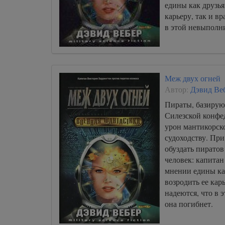
едины как друзья
карьеру, так и вр
в этой невыполн
Меж двух огней
Автор:
Дэвид Ве
Пираты, базирую
Силезской конфе
урон мантикорск
судоходству. При
обуздать пирато
человек: капита
мнении едины ка
возродить ее карь
надеются, что в
она погибнет.