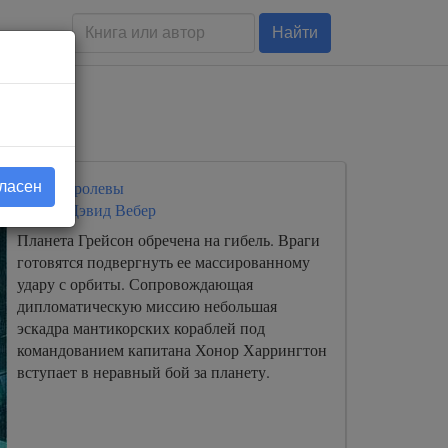
Найти
Честь королевы
гласен
Автор:
Дэвид Вебер
Планета Грейсон обречена на гибель. Враги
готовятся подвергнуть ее массированному
удару с орбиты. Сопровождающая
дипломатическую миссию небольшая
эскадра мантикорских кораблей под
командованием капитана Хонор Харрингтон
вступает в неравный бой за планету.