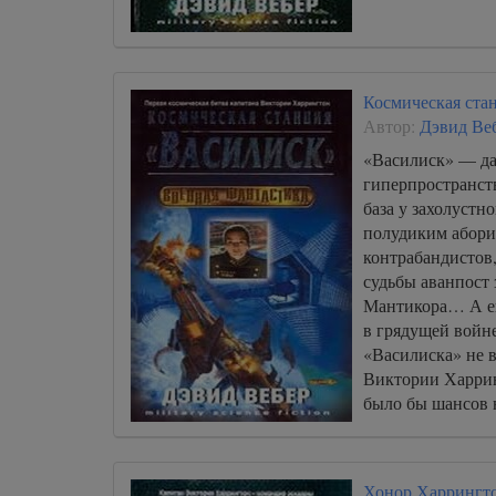
Космическая ста
Автор:
Дэвид Ве
«Василиск» — да
гиперпространст
база у захолуст
полудиким абори
контрабандистов
судьбы аванпост 
Мантикора… А ещ
в грядущей войне
«Василиска» не 
Виктории Харрин
было бы шансов 
Хонор Харрингто