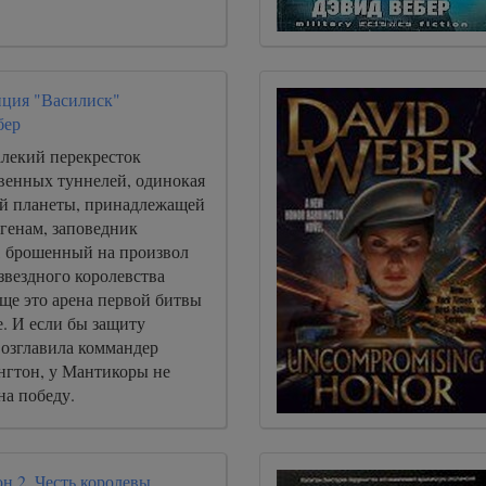
нция "Василиск"
бер
лекий перекресток
венных туннелей, одинокая
ной планеты, принадлежащей
генам, заповедник
, брошенный на произвол
звездного королевства
е это арена первой битвы
. И если бы защиту
возглавила коммандер
гтон, у Мантикоры не
на победу.
н 2. Честь королевы