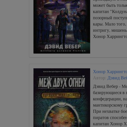
может быть тольк
капитан "Колдун
позорный поступ
кары. Мало того,
интригу, мишень
Хонор Харрингто
Хонор Харрингто
Автор:
Дэвид Ве
Дэвид Вебер - М
базирующиеся в 
конфедерации, н
мантикорскому г
При нехватке бое
пиратов способе
капитан Хонор Х