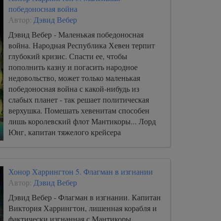
победоносная война
Автор:
Дэвид Вебер
Дэвид Вебер - Маленькая победоносная
война. Народная Республика Хевен терпит
глубокий кризис. Спасти ее, чтобы
пополнить казну и погасить народное
недовольство, может только маленькая
победоносная война с какой-нибудь из
слабых планет - так решает политическая
верхушка. Помешать хевенитам способен
лишь королевский флот Мантикоры... Лорд
Юнг, капитан тяжелого крейсера
"Чудотворец", проявил трусость, приведшую
к гибели боевых товарищей.
Хонор Харрингтон 5. Флагман в изгнании
Автор:
Дэвид Вебер
Дэвид Вебер - Флагман в изгнании. Капитан
Виктория Харрингтон, лишенная корабля и
фактически изгнанная с Мантикоры,