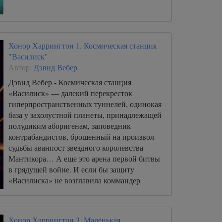
Хонор Харрингтон 1. Космическая станция
"Василиск"
Автор:
Дэвид Вебер
Дэвид Вебер - Космическая станция
«Василиск» — далекий перекресток
гиперпространственных туннелей, одинокая
база у захолустной планеты, принадлежащей
полудиким аборигенам, заповедник
контрабандистов, брошенный на произвол
судьбы аванпост звездного королевства
Мантикора… А еще это арена первой битвы
в грядущей войне. И если бы защиту
«Василиска» не возглавила коммандер
Виктории Харрингтон, у Мантикоры не
было бы шансов на победу.
Хонор Харрингтон 3. Маленькая