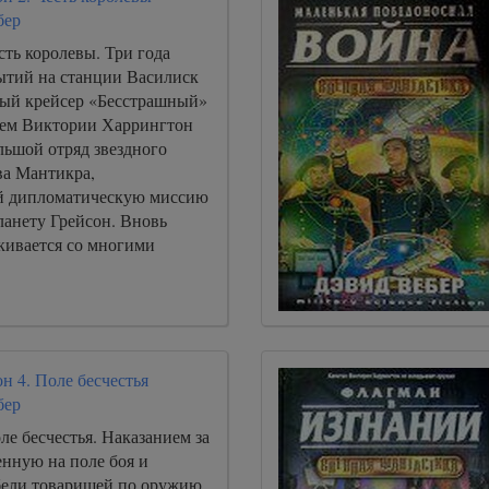
бер
сть королевы. Три года
бытий на станции Василиск
ый крейсер «Бесстрашный»
ием Виктории Харрингтон
льшой отряд звездного
ва Мантикра,
 дипломатическую миссию
ланету Грейсон. Вновь
кивается со многими
н 4. Поле бесчестья
бер
ле бесчестья. Наказанием за
енную на поле боя и
ели товарищей по оружию,