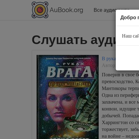
AuBook.org
Все аудиокниги
Добро 
Слушать аудиок
Наш сай
В руках врага
Автор:
Дэвид Ве
Поверив в свое б
превосходство, 
Мантикоры терпи
Одна из перифер
захвачена, и все
конвои, идущие т
добычей. Попадае
Харрингтон со с
торжествует, заб
на войне – недо