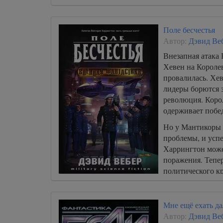
Поле бесчестья
Автор:
Дэвид Ве
Внезапная атака
Хевен на Короле
провалилась. Хев
лидеры борются з
революция. Кор
одерживает побед
Но у Мантикоры 
проблемы, и усп
Харрингтон може
поражения. Тепер
политического кр
хотела, преданна
который, казалос
побежден, она ос
Мне ещё ехать дал
проблемами.
Автор:
Дэвид Ве