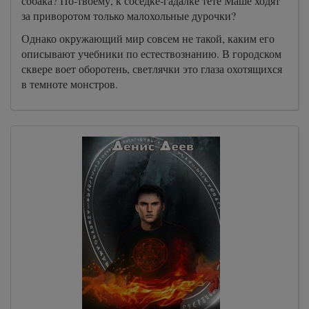
собака? По-твоему, к соседке-гадалке тете Маше ходят
за приворотом только малохольные дурочки?
Однако окружающий мир совсем не такой, каким его
описывают учебники по естествознанию. В городском
сквере воет оборотень, светлячки это глаза охотящихся
в темноте монстров.