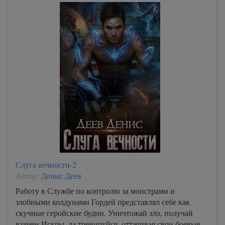
Слуга вечности-2
Автор:
Денис Деев
Работу в Службе по контролю за монстрами и
злобными колдунами Гордей представлял себе как
скучные геройские будни. Уничтожай зло, получай
взамен Искры, да тренируйся, оттачивая свои боевые