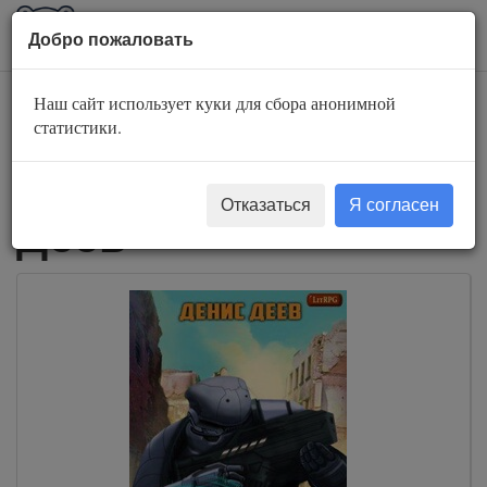
AuBook.org
Пока
Добро пожаловать
мен
Наш сайт использует куки для сбора анонимной
Слушать
статистики.
аудиокниги Денис
Отказаться
Я согласен
Деев