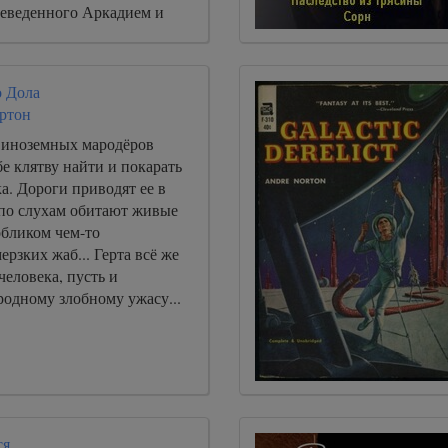
реведенного Аркадием и
кими.
 Дола
ртон
 иноземных мародёров
е клятву найти и покарать
а. Дороги приводят ее в
 по слухам обитают живые
обликом чем-то
зких жаб... Герта всё же
человека, пусть и
родному злобному ужасу...
ся