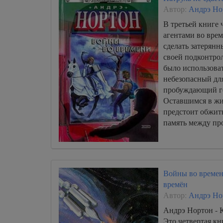
Автор:
Андрэ Но
В третьей книге 
агентами во врем
сделать затерянн
своей подконтро
было использоват
небезопасный для
пробуждающий ге
Оставшимся в жи
предстоит обжить
память между пр
Войны во времен
времён
Автор:
Андрэ Но
Андрэ Нортон - 
Это четвертая кн