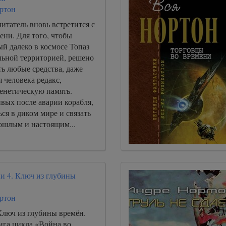
ртон
читатель вновь встретится с
ени. Для того, чтобы
ый далеко в космосе Топаз
льной территорией, решено
ь любые средства, даже
 человека редакс,
нетическую память.
вых после аварии корабля,
ся в диком мире и связать
ошлым и настоящим...
и 4. Ключ из глубины
ртон
Ключ из глубины времён.
ига цикла «Война во