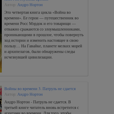
Автор:
Андрэ Нортон
Это четвертая книга цикла «Война во
времени». Ее герои — путешественник во
времени Росс Мэрдок и его товарищи —
отважно сражаются со злоумышленниками,
проникающими в прошлое, чтобы повернуть
ход истории и изменить настоящее в свою
пользу… На Гавайке, планете мелких морей
и архипелагов, были обнаружены следы
исчезнувшей цивилизации.
Войны во времени 3. Патруль не сдается
Автор:
Андрэ Нортон
Андрэ Нортон - Патруль не сдается. В
третьей книге читатель вновь встретится с
агентами во времени. Для того, чтобы