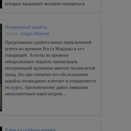
которые вызывают желание находиться
среди них как можно дольше.
Покоренный корабль
Автор:
Андрэ Нортон
Продолжение удивительных приключений
агента во времени Росса Мэрдока и его
товарищей. Агенты во времени
обнаруживают корабль пришельцев,
потерпевший крушение многие тысячелетия
назад. Но при попытке его обследования,
корабль неожиданно взлетает и отправляется
по курсу, проложенному давно умершим
инполанетным навигатором…
Ключ из глубины времён