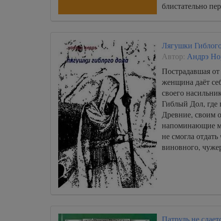
блистательно пе
Борисом Стругац
Лягушки Гиблого
Автор:
Андрэ Но
Пострадавшая от
женщина даёт себ
своего насильник
Гиблый Дол, где
Древние, своим 
напоминающие мер
не смогла отдать 
виновного, чуже
Патруль не сдает