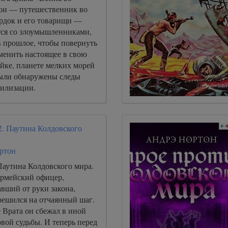
рои — путешественник во
рдок и его товарищи —
ся со злоумышленниками,
прошлое, чтобы повернуть
менить настоящее в свою
йке, планете мелких морей
были обнаружены следы
илизации.
2. Паутина Колдовского
ртон
Паутина Колдовского мира.
рмейский офицер,
вший от руки закона,
решился на отчаянный шаг.
 Врата он сбежал в иной
вой судьбы. И теперь перед