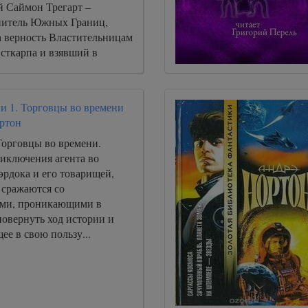
й Саймон Трегарт –
нитель Южных Границ,
 верность Властительницам
сткарпа и взявший в
 самых могущественных
и 1. Торговцы во времени
ртон
Торговцы во времени.
иключения агента во
эрдока и его товарищей,
 сражаются со
ми, проникающими в
повернуть ход истории и
ее в свою пользу...