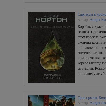
Саргассы в космо
Автор:
Андрэ Но
Корабль с краси
солнца. Поэтичн
этом корабле ок
окончил космиче
направление на э
момента начинаю
приключения. Все
корабля всегда п
ситуации. Корабл
на планету лимбо
Трое против Кол
Автор:
Андрэ Но