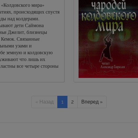
и «Колдовского мира»
ытиях, происходящих спустя
еды над колдерами.
ывают дети Саймона
уньи Джелит, близнецы
и Кемок. Связанные
ьными узами и
ебе земную и колдовскую
руживают что лишь их
ластны все четыре стороны
« Назад
1
2
Вперед »