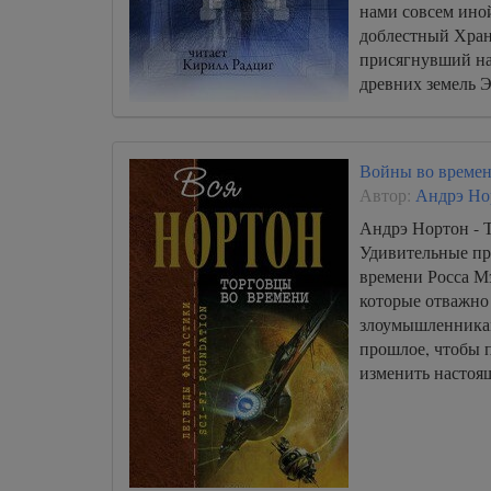
нами совсем ино
доблестный Хра
присягнувший на
древних земель Э
супруги одну из
волшебниц.
Войны во времен
Автор:
Андрэ Но
Андрэ Нортон - 
Удивительные пр
времени Росса М
которые отважно
злоумышленника
прошлое, чтобы 
изменить настоящ