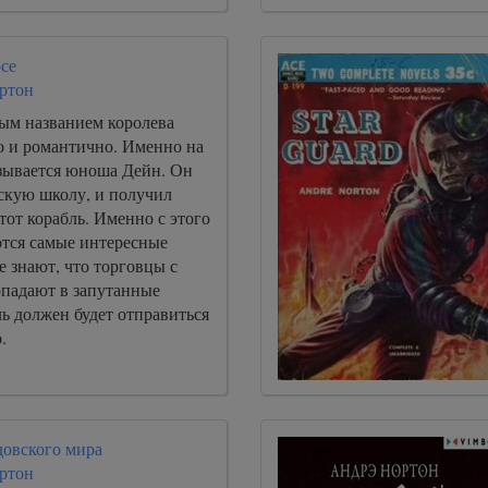
се
ртон
вым названием королева
о и романтично. Именно на
азывается юноша Дейн. Он
скую школу, и получил
тот корабль. Именно с этого
тся самые интересные
 знают, что торговцы с
опадают в запутанные
ь должен будет отправиться
.
довского мира
ртон