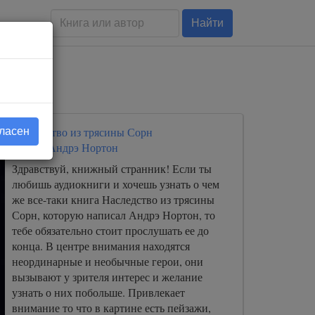
Найти
Наследство из трясины Сорн
гласен
Автор:
Андрэ Нортон
Здравствуй, книжный странник! Если ты
любишь аудиокниги и хочешь узнать о чем
же все-таки книга Наследство из трясины
Сорн, которую написал Андрэ Нортон, то
тебе обязательно стоит прослушать ее до
конца. В центре внимания находятся
неординарные и необычные герои, они
вызывают у зрителя интерес и желание
узнать о них побольше. Привлекает
внимание то что в картине есть пейзажи,