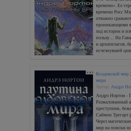
времени». Ее ге
времени Росс Мэ
отважно сражают
проникающими в 
ход истории и из
пользу… На Гава
и архипелагов, 
исчезнувшей цив
Колдовской мир 
мира
Автор:
Андрэ Но
Андрэ Нортон - 
Разжалованный а
преступник, бежа
Саймон Трегарт 
Через магические
мир на поиски но