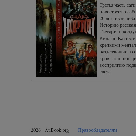
Третья часть саг
повествует о соб
20 лет после поб
Историю рассказ
Трегарта и колд
Киллан, Каттея 
крепкими ментал
разделяющие в с
кровь, они обна
восприятию подв
света.
2026 - AuBook.org
Правообладателям