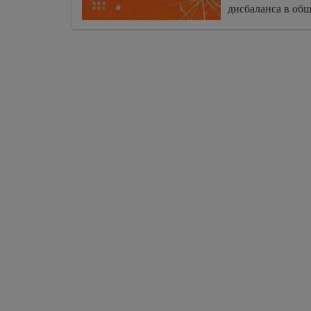
дисбаланса в обще
офисном простран
одной стороны, 
исследований для
почему равенств
иллюзорно, прод
организационные
мышления, спос
разрыва, а с друг
искоренению ген