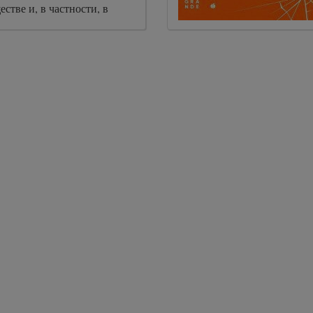
стве и, в частности, в
стве. Цель авторов – с
обобщить выводы
 всех стремящихся понять,
о полов по-прежнему
емонстрировать
 структуры и типы
обствующие сохранению
ой – дать руководство по
дерных предубеждений.