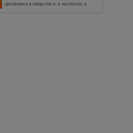
дисбаланса в обществе и, в частности, в
офисном пространстве. Цель авторов – с
одной стороны, обобщить выводы
исследований для всех стремящихся понять,
почему равенство полов по-прежнему
иллюзорно, продемонстрировать
организационные структуры и типы
мышления, способствующие сохранению
разрыва, а с другой – дать руководство по
искоренению гендерных предубеждений.