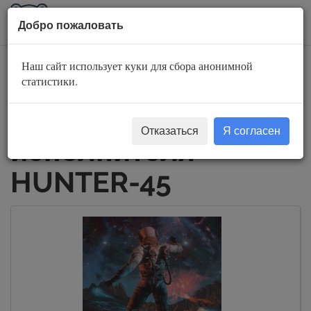
AuBook.org
Пока
Добро пожаловать
мен
Наш сайт использует куки для сбора анонимной
Слушать
статистики.
аудиокниги
Отказаться
Я согласен
исполнителя
HUNTER-45