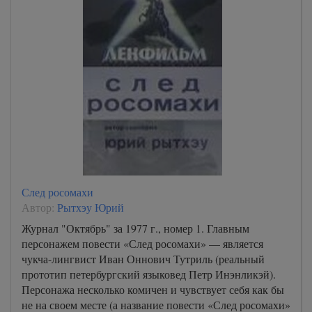
След росомахи
Автор:
Рытхэу Юрий
Журнал "Октябрь" за 1977 г., номер 1. Главным
персонажем повести «След росомахи» — является
чукча-лингвист Иван Оннович Тутриль (реальный
прототип петербургский языковед Петр Инэнликэй).
Персонажа несколько комичен и чувствует себя как бы
не на своем месте (а название повести «След росомахи»