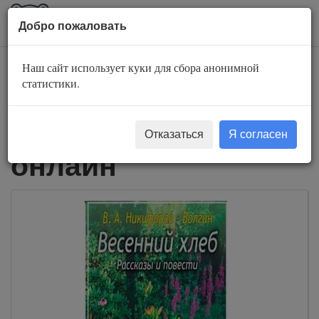
AuBook.org
Пока
Добро пожаловать
мен
Наш сайт использует куки для сбора анонимной
Жанры
Повесть
статистики.
Повесть - слушать
Отказаться
Я согласен
онлайн