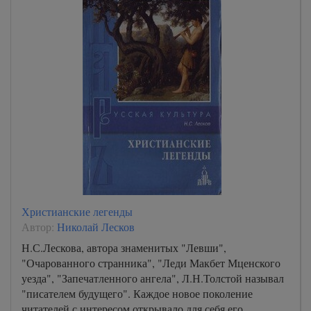
Христианские легенды
Автор:
Николай Лесков
Н.С.Лескова, автора знаменитых "Левши",
"Очарованного странника", "Леди Макбет Мценского
уезда", "Запечатленного ангела", Л.Н.Толстой называл
"писателем будущего". Каждое новое поколение
читателей с интересом открывало для себя его