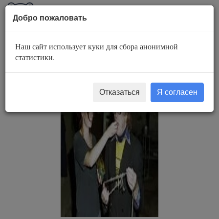
AuBook.org
Пока
Добро пожаловать
мен
Наш сайт использует куки для сбора анонимной
Жить по Большому
статистики.
Отказаться
Я согласен