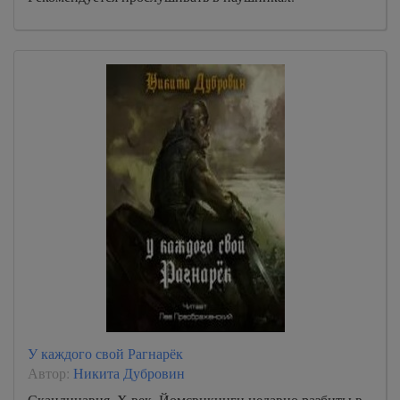
У каждого свой Рагнарёк
Автор:
Никита Дубровин
Скандинавия, Х век. Йомсвикинги недавно разбиты в