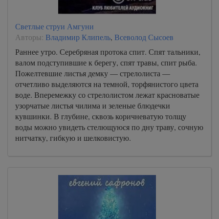
Светлые струи Амгуни
Авторы:
Владимир Клипель
,
Всеволод Сысоев
Раннее утро. Серебряная протока спит. Спят тальники,
валом подступившие к берегу, спят травы, спит рыба.
Пожелтевшие листья демку — стрелолиста —
отчетливо выделяются на темной, торфянистого цвета
воде. Вперемежку со стрелолистом лежат красноватые
узорчатые листья чилима и зеленые блюдечки
кувшинки. В глубине, сквозь коричневатую толщу
воды можно увидеть стелющуюся по дну траву, сочную
нитчатку, гибкую и шелковистую.