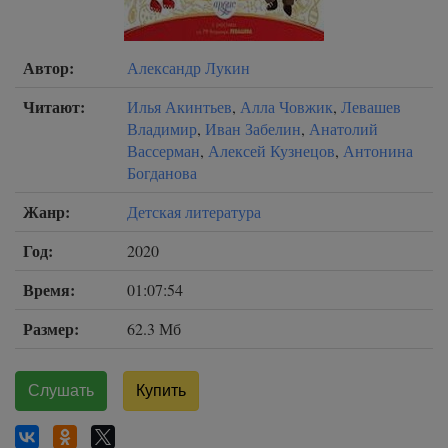
Автор:
Александр Лукин
Читают:
Илья Акинтьев
,
Алла Човжик
,
Левашев
Владимир
,
Иван Забелин
,
Анатолий
Вассерман
,
Алексей Кузнецов
,
Антонина
Богданова
Жанр:
Детская литература
Год:
2020
Время:
01:07:54
Размер:
62.3 Мб
Слушать
Купить