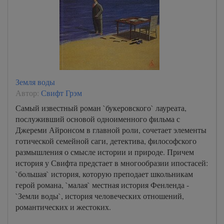
Земля воды
Автор:
Свифт Грэм
Самый известный роман `букеровского` лауреата,
послуживший основой одноименного фильма с
Джереми Айронсом в главной роли, сочетает элементы
готической семейной саги, детектива, философского
размышления о смысле истории и природе. Причем
история у Свифта предстает в многообразии ипостасей:
`большая` история, которую преподает школьникам
герой романа, `малая` местная история Фенленда -
`Земли воды`, история человеческих отношений,
романтических и жестоких.