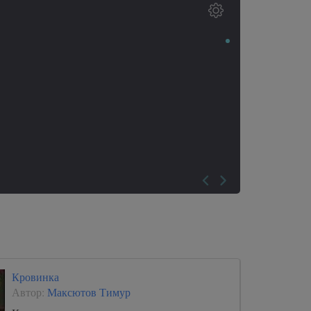
Кровинка
Автор:
Максютов Тимур