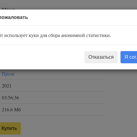
Меню
пожаловать
т использует куки для сбора анонимной статистики.
Хандке Петер
Отказаться
Я со
Шаронов Александр
Проза
2021
03:56:36
216.6 Мб
Купить