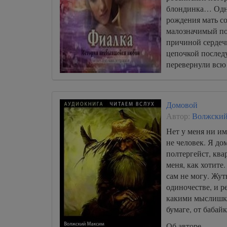
блондинка… Одн
рождения мать с
малозначимый по
причиной сердеч
цепочкой послед
перевернули всю 
Домовой
Автор:
Волжски
Нет у меня ни и
не человек. Я до
полтергейст, кв
меня, как хотите.
сам не могу. Жут
одиночестве, и р
какими мыслишка
бумаге, от бабай
Об авторе.