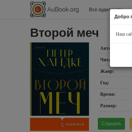
AuBook.org
Все аудиокниги
Добро 
Второй меч
Наш сай
Автор:
Читает:
Жанр:
Год:
Время:
Размер:
Слушать