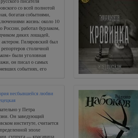
русского писателя
овского со всей полнотой
ная, богатая событиями,
ключениями жизнь: около 10
по России, работал бурлаком,
дчиком диких лошадей,
актером. Гиляровский был
 репортеров столичной
ьком» были уголовная
ажи, он писал о самых
мевших событиях, его
ем репортеров».
ория несбывшейся любви
ецецкая
чательно у Петра
зни. Он заведующий
вском институте, считается
определенной эпохе
рии, супруга — красавица