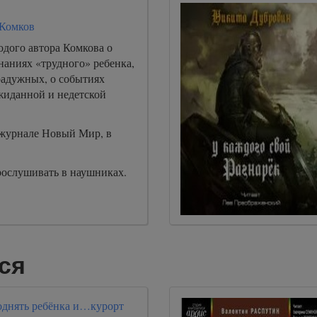
 Комков
одого автора Комкова о
наниях «трудного» ребенка,
радужных, о событиях
жиданной и недетской
журнале Новый Мир, в
рослушивать в наушниках.
ся
однять ребёнка и…курорт