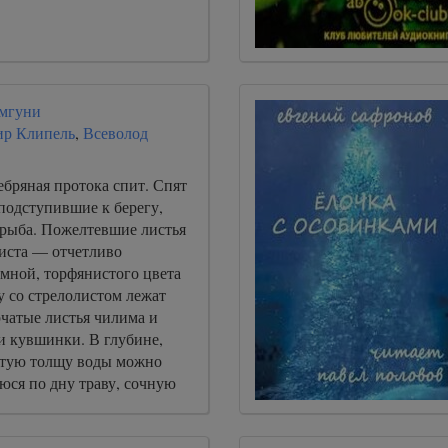
Амгуни
ир Клипель
,
Всеволод
ебряная протока спит. Спят
подступившие к берегу,
 рыба. Пожелтевшие листья
иста — отчетливо
емной, торфянистого цвета
у со стрелолистом лежат
рчатые листья чилима и
и кувшинки. В глубине,
атую толщу воды можно
юся по дну траву, сочную
ю и шелковистую.