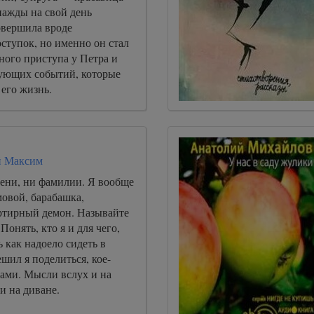
ажды на свой день
овершила вроде
ступок, но именно он стал
ного приступа у Петра и
ующих событий, которые
его жизнь.
й Максим
мени, ни фамилии. Я вообще
мовой, барабашка,
артирный демон. Называйте
 Понять, кто я и для чего,
ь как надоело сидеть в
ешил я поделиться, кое-
ми. Мысли вслух и на
ки на диване.