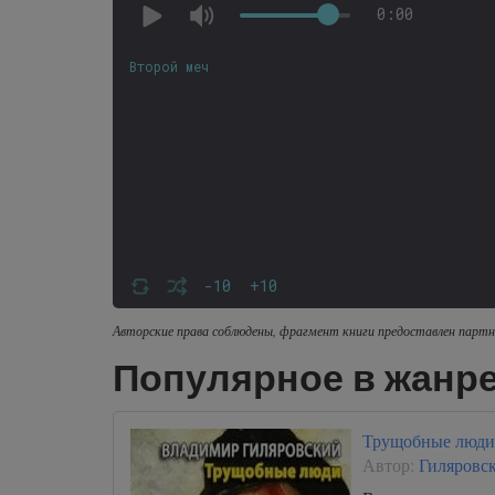
0:00
Второй меч
-10
+10
Авторские права соблюдены, фрагмент книги предоставлен партн
Популярное в жанре
Трущобные люди
Автор:
Гиляровс