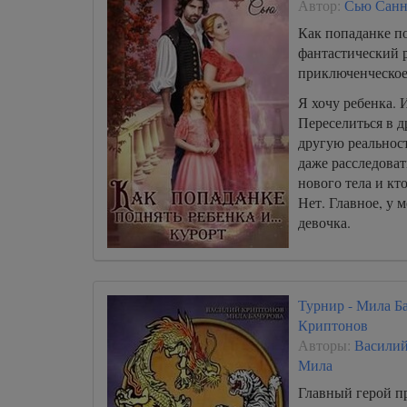
Автор:
Сью Санн
Как попаданке п
фантастический 
приключенческое
Я хочу ребенка. И
Переселиться в д
другую реальнос
даже расследоват
нового тела и к
Нет. Главное, у м
девочка.
Турнир - Мила Б
Криптонов
Авторы:
Васили
Мила
Главный герой пр