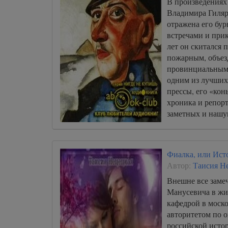
В произведениях 
Владимира Гиляр
отражена его бур
встречами и при
лет он скитался 
пожарным, объез
провинциальным 
одним из лучших
прессы, его «кон
хроника и репорт
заметных и нашу
называли «корол
Фиалка, или Ист
Автор:
Таисия Н
Внешне все заме
Манусевича в жи
кафедрой в моско
авторитетом по 
российской исто