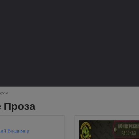
ером.
 Проза
кий Владимир