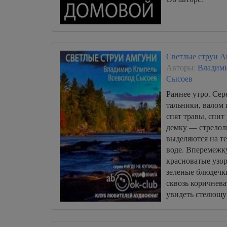
Светлые струи 
Авторы:
Владим
Сысоев
Раннее утро. Сер
тальники, валом 
спят травы, спит
демку — стрелол
выделяются на т
воде. Вперемежк
красноватые узо
зеленые блюдечк
сквозь коричнев
увидеть стелющу
нитчатку, гибку