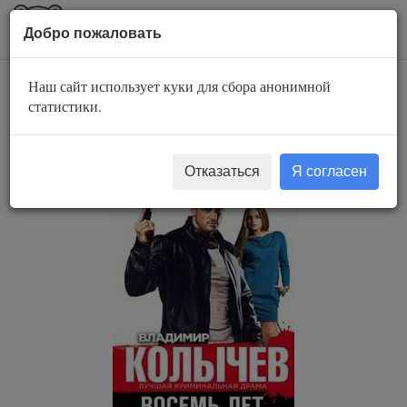
AuBook.org
Пока
Добро пожаловать
мен
Наш сайт использует куки для сбора анонимной
Восемь лет до
статистики.
весны
Отказаться
Я согласен