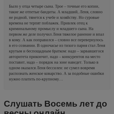
Было у отца четыре сына. Трое – точные его копии,
такие же отпетые бандиты. А младший, Леня, словно
не родной, тянется к учебе и хозяйству. Но суровые
времена не терпят поблажек. Привлек отец к
криминальному промыслу и младшего сына. На
первом же деле получил Леня тяжелое ранение и впал
в кому. А как поправился – словно все перевернулось
в его сознании. В одночасье из тихого парня стал Леня
крутым и беспощадным братком: надо – зарвавшегося
авторитета прикончит, надо – конкурентов на место
поставит, надо – порядок на зоне наведет. Только в
одном оказался Леня бессилен: не сумел вовремя
распознать женское коварство. А за подобные ошибки
нужно платить по-крупному…
Слушать Восемь лет до
весны онлайн