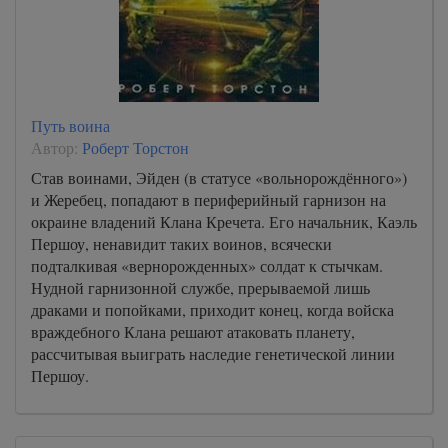
Путь воина
Автор:
Роберт Торстон
Став воинами, Эйден (в статусе «вольнорождённого»)
и Жеребец, попадают в периферийный гарнизон на
окраине владений Клана Кречета. Его начальник, Каэль
Першоу, ненавидит таких воинов, всячески
подталкивая «вернорожденных» солдат к стычкам.
Нудной гарнизонной службе, прерываемой лишь
драками и попойками, приходит конец, когда войска
враждебного Клана решают атаковать планету,
рассчитывая выиграть наследие генетической линии
Першоу.