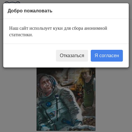
AuBook.org
Пока
Добро пожаловать
мен
Наш сайт использует куки для сбора анонимной
Вор во времени
статистики.
Отказаться
Я согласен