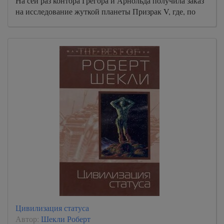
На сей раз контора Грегора и Арнольда получила заказ
на исследование жуткой планеты Призрак V, где, по
слухам, стали пропадать люди, а те, кто смог выбраться,
сходили с ума.
Цивилизация статуса
Автор:
Шекли Роберт