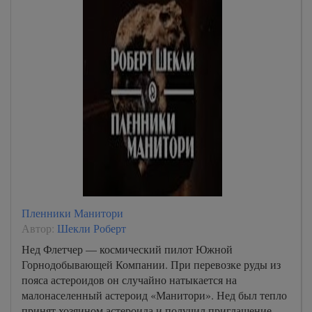
Пленники Манитори
Автор:
Шекли Роберт
Нед Флетчер — космический пилот Южной
Горнодобывающей Компании. При перевозке руды из
пояса астероидов он случайно натыкается на
малонаселенный астероид «Манитори». Нед был тепло
принят хозяином астероида и получил приглашение