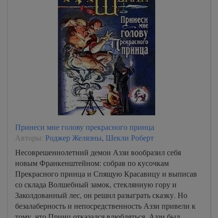
Принеси мне голову прекрасного принца
Авторы:
Роджер Желязны
,
Шекли Роберт
Несоврешеннолетний демон Аззи вообразил себя
новым Франкенштейном: собрав по кусочкам
Прекрасного принца и Спящую Красавицу и выписав
со склада Волшебный замок, стеклянную гору и
Заколдованный лес, он решил разыграть сказку. Но
безалаберность и непосредственность Аззи привели к
тому, что Принц отказался влюбляться. Аззи был