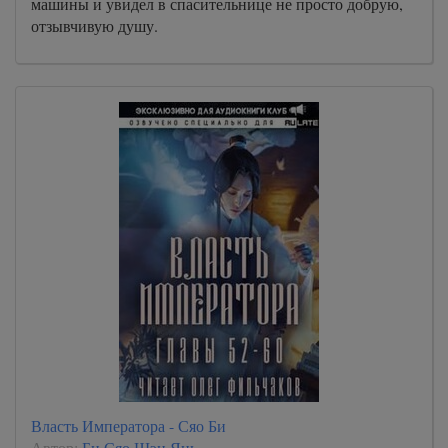
машины и увидел в спасительнице не просто добрую,
отзывчивую душу.
Власть Императора - Сяо Би
Автор:
Би Сяо Шэн Янь