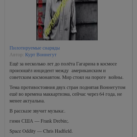
Пилотируемые снаряды
Автор:
Курт Воннегут
Ещё за несколько лет до полёта Гагарина в космосе
произошёл инцидент между американским и
советским космонавтом. Мир стоял на пороге войны.
Тема противостояния двух стран поднятая Воннегутом
ешё во времена маккартизма, сейчас через 64 года, не
менее актуальна.
В рассказе звучит музыка:.
гимн США — Frank Drebin;.
Space Oddity — Chris Hadfield.