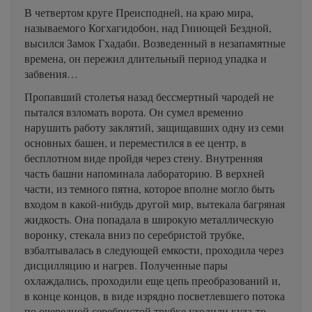
В четвертом круге Преисподней, на краю мира,
называемого Когхагидобон, над Гниющей Бездной,
высился Замок Гхадаби. Возведенный в незапамятные
времена, он пережил длительный период упадка и
забвения…
Пропавший столетья назад бессмертный чародей не
пытался взломать ворота. Он сумел временно
нарушить работу заклятий, защищавших одну из семи
основных башен, и переместился в ее центр, в
бесплотном виде пройдя через стену. Внутренняя
часть башни напоминала лабораторию. В верхней
части, из темного пятна, которое вполне могло быть
входом в какой-нибудь другой мир, вытекала багряная
жидкость. Она попадала в широкую металлическую
воронку, стекала вниз по серебристой трубке,
взбалтывалась в следующей емкости, проходила через
дисцилляцию и нагрев. Полученные пары
охлаждались, проходили еще цепь преобразований и,
в конце концов, в виде изрядно посветлевшего потока
по очередной серебристой трубке уходили куда-то