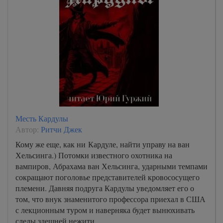
Месть Кардулы
Автор:
Ритчи Джек
Кому же еще, как ни Кардуле, найти управу на ван
Хельсинга.) Потомки известного охотника на
вампиров, Абрахама ван Хельсинга, ударными темпами
сокращают поголовье представителей кровососущего
племени. Давняя подруга Кардулы уведомляет его о
том, что внук знаменитого профессора приехал в США
с лекционным туром и наверняка будет вынюхивать
следы здешней нежити.