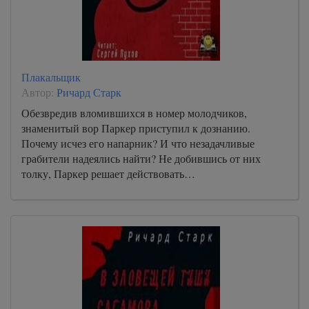
любовь 19
любовь 20
любовь 21
Плакальщик
любовь 22
Автор:
Ричард Старк
любовь 23
Обезвредив вломившихся в номер молодчиков,
знаменитый вор Паркер приступил к дознанию.
любовь 24
Почему исчез его напарник? И что незадачливые
любовь 25
грабители надеялись найти? Не добившись от них
толку, Паркер решает действовать…
любовь 26
любовь 27
любовь 28
любовь 29
любовь 30
любовь 31
любовь 32