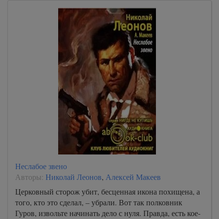
любовь 47
любовь 48
любовь 49
любовь 50
любовь 51
любовь 52
любовь 53
любовь 54
любовь 55
любовь 56
Неслабое звено
любовь 57
Авторы:
Николай Леонов
,
Алексей Макеев
любовь 58
Церковный сторож убит, бесценная икона похищена, а
того, кто это сделал, – убрали. Вот так полковник
любовь 59
Гуров, извольте начинать дело с нуля. Правда, есть кое-
любовь 60