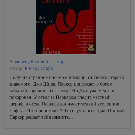
любовь 33
любовь 34
любовь 35
любовь 36
любовь 37
любовь 38
В зловещей тиши Сагамора
любовь 39
Автор:
Ричард Старк
любовь 40
Получив странное письмо о помощи, от своего старого
знакомого, Джо Шира, Паркер приезжает в богом
любовь 41
забытый городишко Сагамор. Но Джо уже мёртв и
любовь 42
похоронен. У отеля за Паркером следит местный
шериф, в отеле Паркера донимает мелкий уголовник
любовь 43
Тифтус. Что происходит? Что случилось с Джо Широм?
любовь 44
Паркер решает всё выяснить…
любовь 45
любовь 46