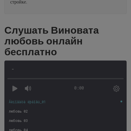
стройке.
Слушать Виновата
любовь онлайн
бесплатно
-
0:00
Âèíîâàòà ëþáîâü_01
любовь 02
любовь 03
любовь 04