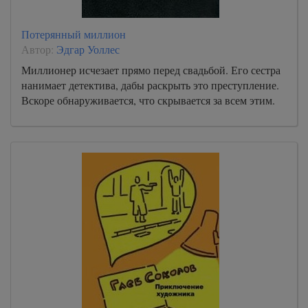
любовь 75
Потерянный миллион
любовь 76
Автор:
Эдгар Уоллес
любовь 77
Миллионер исчезает прямо перед свадьбой. Его сестра
нанимает детектива, дабы раскрыть это преступление.
любовь 78
Вскоре обнаруживается, что скрывается за всем этим.
любовь 79
любовь 80
любовь 81
любовь 82
любовь 83