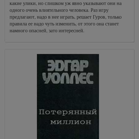
какие улики, но слишком уж явно указывают они на
любовь 61
одного очень влиятельного человека. Раз игру
предлагают, надо в нее играть, решает Гуров, только
любовь 62
правила ее надо чуть изменить, от этого она станет
любовь 63
намного опасней, зато интересней.
любовь 64
любовь 65
любовь 66
любовь 67
любовь 68
любовь 69
любовь 70
любовь 71
любовь 72
любовь 73
любовь 74