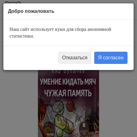
AuBook.org
Пока
Добро пожаловать
мен
Наш сайт использует куки для сбора анонимной
Умение кидать мяч.
статистики.
Чужая память
Отказаться
Я согласен