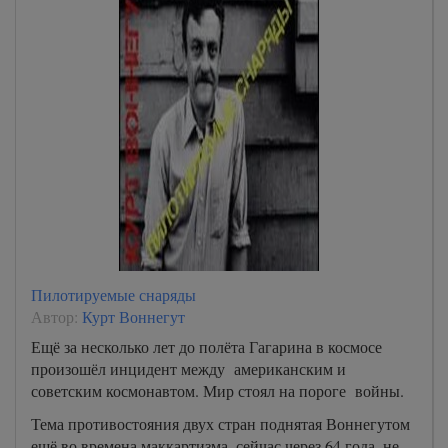
Пилотируемые снаряды
Автор:
Курт Воннегут
Ещё за несколько лет до полёта Гагарина в космосе
произошёл инцидент между американским и
советским космонавтом. Мир стоял на пороге войны.
Тема противостояния двух стран поднятая Воннегутом
ешё во времена маккартизма, сейчас через 64 года, не