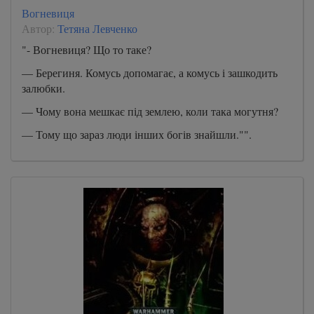
Вогневиця
Автор:
Тетяна Левченко
"- Вогневиця? Що то таке?
— Берегиня. Комусь допомагає, а комусь і зашкодить
залюбки.
— Чому вона мешкає під землею, коли така могутня?
— Тому що зараз люди інших богів знайшли."".