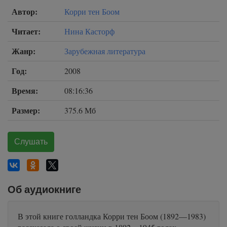
Автор:
Корри тен Боом
Читает:
Нина Касторф
Жанр:
Зарубежная литература
Год:
2008
Время:
08:16:36
Размер:
375.6 Мб
Слушать
Об аудиокниге
В этой книге голландка Корри тен Боом (1892—1983)