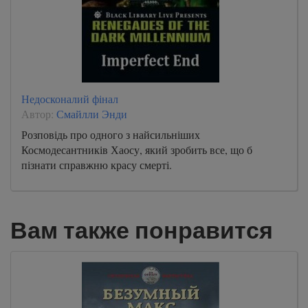
Недосконалий фінал
Автор:
Смайлли Энди
Розповідь про одного з найсильніших
Космодесантників Хаосу, який зробить все, що б
пізнати справжню красу смерті.
Вам также понравится