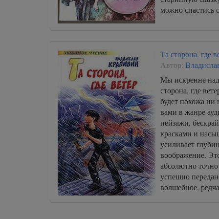
можно спастись о
Та сторона, где в
Автор:
Владисла
Мы искренне наде
сторона, где вет
будет похожа ни 
вами в жанре ау
пейзажи, бескра
красками и насы
усиливает глубин
воображение. Эт
абсолютно точно
успешно передан
волшебное, редча
настроение.