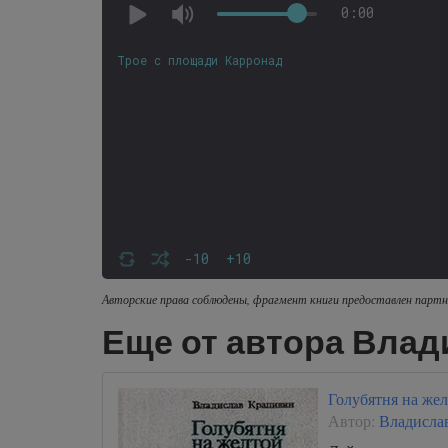
0:00
Трое с площади Карронад
-10
+10
Авторские права соблюдены, фрагмент книги предоставлен партн
Еще от автора Влад
Голубятня на жел
Автор:
Владисла