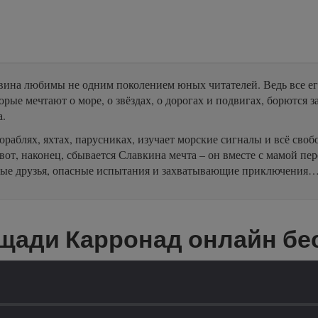
ина любимы не одним поколением юных читателей. Ведь все его
ые мечтают о море, о звёздах, о дорогах и подвигах, борются з
а.
раблях, яхтах, парусниках, изучает морские сигналы и всё своб
от, наконец, сбывается Славкина мечта – он вместе с мамой пере
рные друзья, опасные испытания и захватывающие приключения
ощади Карронад онлайн бе