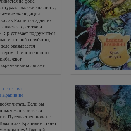
чивается на фоне
антуража: далекие планеты,
ические экспедиции...
рослав Родин попадает на
вращается в детство и
м. Яр успевает подружиться
ами из старой голубятни,
 деле оказывается
йсером. Таинственности
прибавляют
«временные кольца» и
 настоящей и сказочной
 не плачут
в Крапивин
любят читать. Если вы
нником жанра детская
книга Путешественники не
 Владислав Крапивин станет
им открытием! Главной