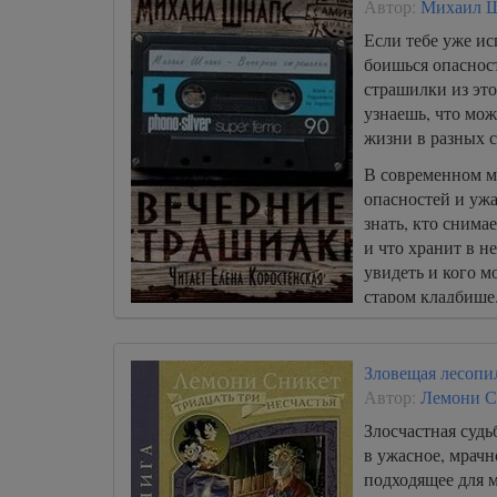
Автор:
Михаил 
Если тебе уже ис
боишься опаснос
страшилки из это
узнаешь, что мо
жизни в разных 
В современном м
опасностей и ужа
знать, кто снима
и что хранит в н
увидеть и кого м
старом кладбище
Зловещая лесопи
Автор:
Лемони С
Злосчастная судь
в ужасное, мрачн
подходящее для м