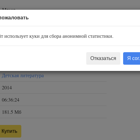
Меню
пожаловать
 Карронад
т использует куки для сбора анонимной статистики.
Владислав Крапивин
Отказаться
Я со
Конторева Ирина
Детская литература
2014
06:36:24
181.5 Мб
Купить