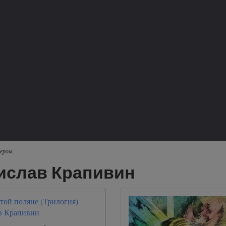
ером.
ислав Крапивин
той поляне (Трилогия)
в Крапивин