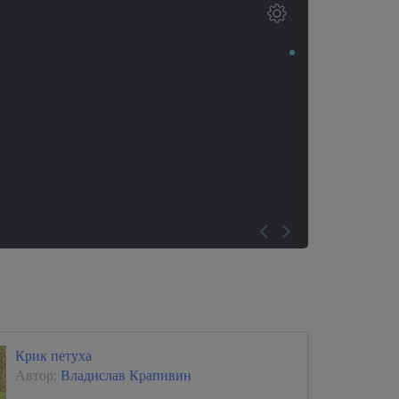
Крик петуха
Автор:
Владислав Крапивин