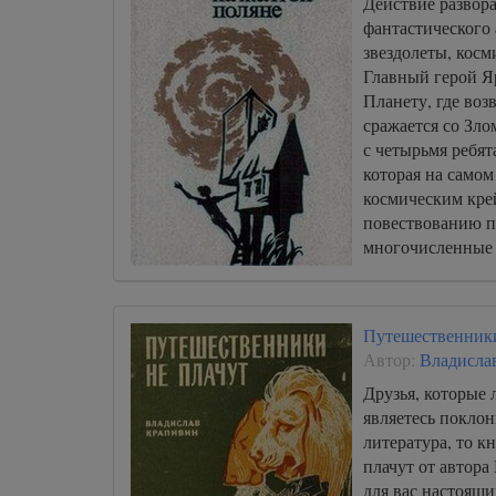
Действие развора
фантастического 
звездолеты, косм
Главный герой Я
Планету, где воз
сражается со Зло
с четырьмя ребят
которая на самом
космическим кре
повествованию 
многочисленные 
сосуществование
реальностей.
Путешественники
Автор:
Владисла
Друзья, которые 
являетесь покло
литература, то 
плачут от автора
для вас настоящ