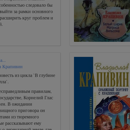
собенностью следовало бы
 выйти за рамки основного
 расширить круг проблем и
й.
а...
в Крапивин
овесть из цикла `В глубине
ла`.
есправедливым правилам,
осударстве, Корнелий Глас
нен. В ожидании
вищного приговора он
ятами из тюремного
ые рассказывают ему
 о легендарной земле, где