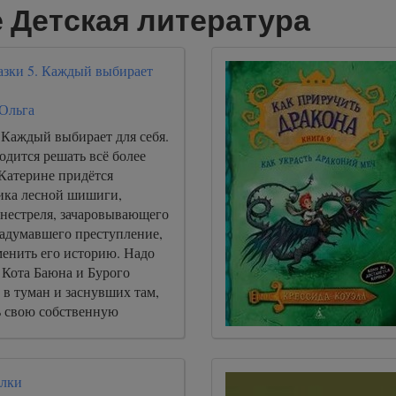
 Детская литература
казки 5. Каждый выбирает
 Ольга
 Каждый выбирает для себя.
дится решать всё более
 Катерине придётся
ика лесной шишиги,
енестреля, зачаровывающего
задумавшего преступление,
менить его историю. Надо
 Кота Баюна и Бурого
в туман и заснувших там,
ь свою собственную
 дать коварному врагу
оих друзей.
илки