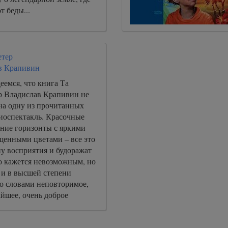
т беды...
етер
в Крапивин
емся, что книга Та
ер Владислав Крапивин не
на одну из прочитанных
диоспектакль. Красочные
йние горизонты с яркими
щенными цветами – все это
у восприятия и будоражат
о кажется невозможным, но
 и в высшей степени
о словами неповторимое,
йшее, очень доброе