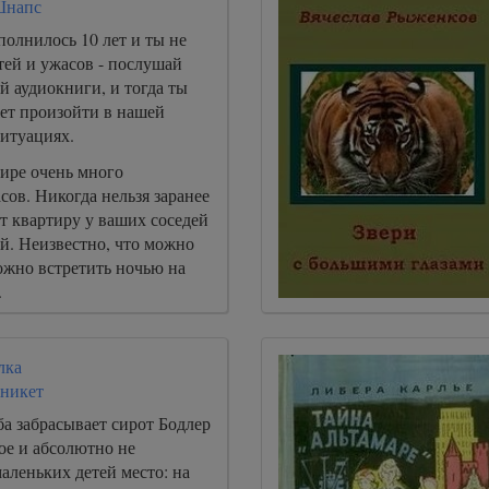
Шнапс
полнилось 10 лет и ты не
тей и ужасов - послушай
й аудиокниги, и тогда ты
жет произойти в нашей
ситуациях.
ире очень много
сов. Никогда нельзя заранее
ет квартиру у ваших соседей
ей. Неизвестно, что можно
ожно встретить ночью на
.
лка
никет
ба забрасывает сирот Бодлер
ое и абсолютно не
аленьких детей место: на