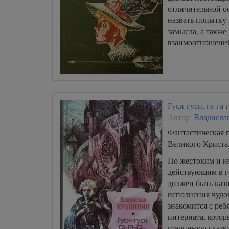
отличительной о
назвать попытку
замысла, а также
взаимоотношени
Гуси-гуси, га-га-г
Автор:
Владисла
Фантастическая п
Великого Кристал
По жестоким и н
действующим в г
должен быть каз
исполнения чудо
знакомится с реб
интерната, котор
старинную сказку