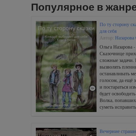
Популярное в жанре
По ту сторону с
для себя
Автор:
Назарова
Ольга Назарова -
Сказочнице прихо
сложные задачи.
вызволять пленн
останавливать м
голосом, да ещё 
и постараться из
будет освободить
Волка, попавших 
суметь исправит
ошибку, чтобы не
погубить всех св
Вечерние страш