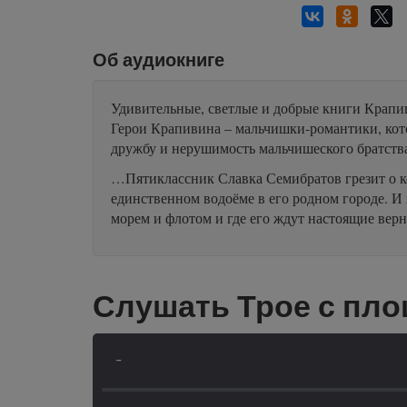
Об аудиокниге
Удивительные, светлые и добрые книги Крапив
Герои Крапивина – мальчишки-романтики, котор
дружбу и нерушимость мальчишеского братств
…Пятиклассник Славка Семибратов грезит о ко
единственном водоёме в его родном городе. И в
морем и флотом и где его ждут настоящие ве
Слушать Трое с пл
-