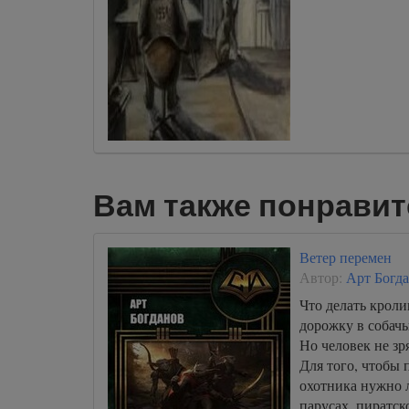
Вам также понравит
Ветер перемен
Автор:
Арт Богд
Что делать крол
дорожку в собачь
Но человек не з
Для того, чтобы 
охотника нужно л
парусах, пиратск