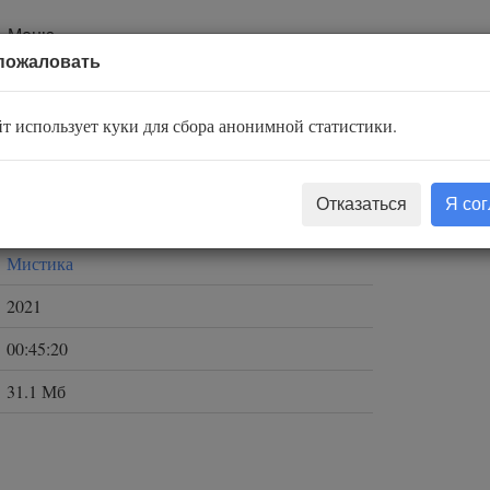
Меню
пожаловать
ок Сорок
т использует куки для сбора анонимной статистики.
Газизов Ринат
Отказаться
Я со
Черный Рик
Мистика
2021
00:45:20
31.1 Мб