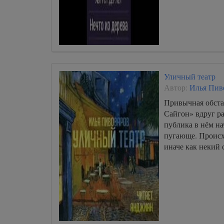
Уличный театр
Автор:
Илья Пив
Привычная обста
Сайгон» вдруг ра
публика в нём на
пугающе. Происх
иначе как некий 