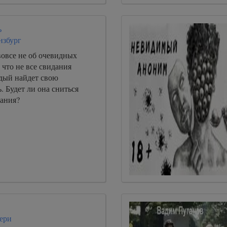
ь
нзбург
вовсе не об очевидных
 что не все свидания
дый найдет свою
. Будет ли она сниться
ания?
ери