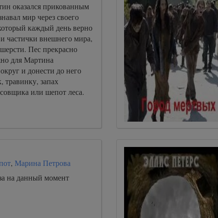
ртин оказался прикованным
знавал мир через своего
 который каждый день верно
 и частички внешнего мира,
 шерсти. Пес прекрасно
жно для Мартина
вокруг и донести до него
, травинку, запах
асовщика или шепот леса.
пот
,
Марина Петрова
за на данный момент