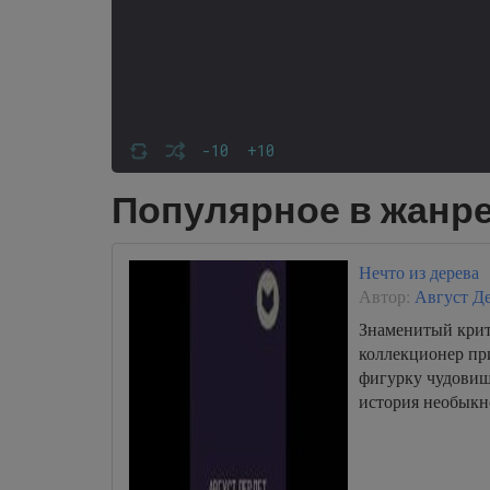
-10
+10
Популярное в жанр
Нечто из дерева
Автор:
Август Д
Знаменитый крит
коллекционер пр
фигурку чудовища
история необыкн