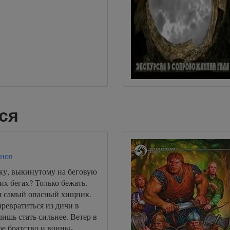
ся
анов
ику, выкинутому на беговую
их бегах? Только бежать.
ря самый опасный хищник.
превратиться из дичи в
ишь стать сильнее. Ветер в
ое братство и воины-