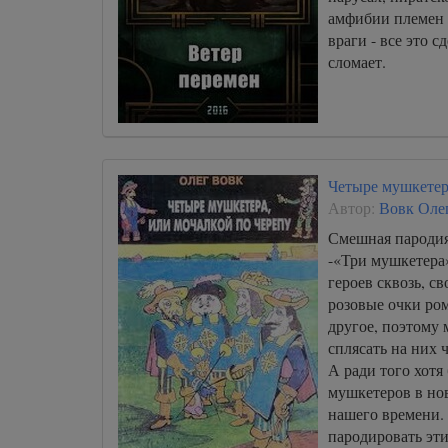
амфибии племен 
враги - все это сд
сломает.
Четыре мушкетер
Автор:
Вовк Оле
Смешная пародия
-«Три мушкетера
героев сквозь, с
розовые очки ром
другое, поэтому 
сплясать на них ч
А ради того хотя
мушкетеров в нов
нашего времени.
пародировать эт