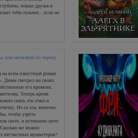
глубины, новые друзья и
елает тебя сильнее... если не
а, или мочалкой по черепу
г
 на всем известный роман
». Дюма смотрел на своих
войственные его времени,
антизма. Теперь время
можно снять эти очки и
ечетку. Не со зла, конечно.
 бы, чтобы узреть
ом свете, в истинном свете
 Сколько же можно
их несчастных мушкетеров?