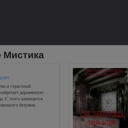
е Мистика
ерлет
ик и страстный
иобретает деревянную
. С этого начинается
овенного безумия.