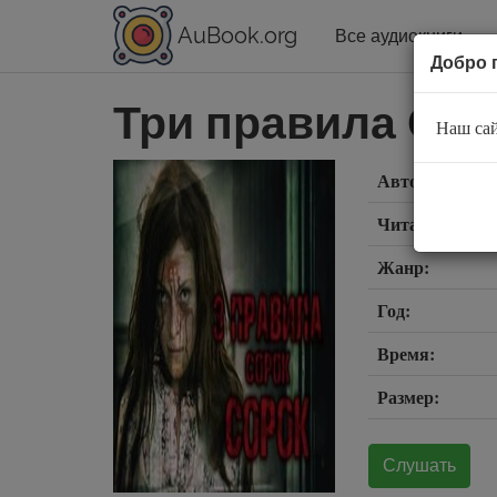
AuBook.org
Все аудиокниги
Добро 
Три правила Сор
Наш сай
Автор:
Читает:
Жанр:
Год:
Время:
Размер:
Слушать