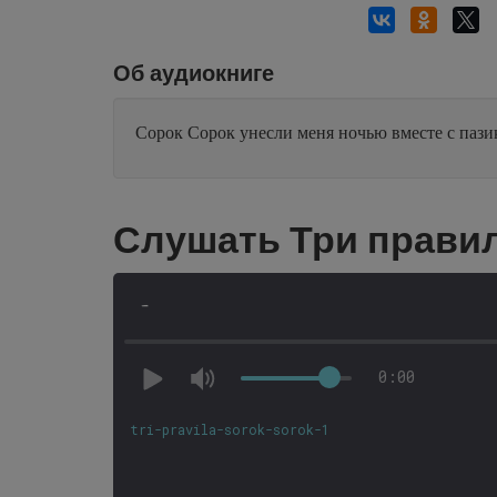
Об аудиокниге
Сорок Сорок унесли меня ночью вместе с пазик
Слушать Три правил
-
0:00
tri-pravila-sorok-sorok-1