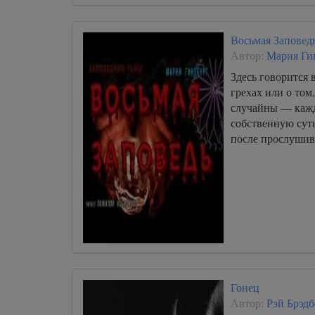
Восьмая Заповед
Автор:
Мария Ги
Здесь говорится 
грехах или о том,
случайны — каж
собственную суть
после прослушив
Гонец
Автор:
Рэй Брэдб