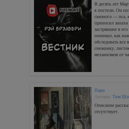
В десять лет Ма
к постели. Он по
связного — пса,
приносил запахи
застрявшие в его
понимал, как ва
обследовать все 
снежинку, листок
механизмов от ч
Пари
Авторы:
Тим Шэ
Описание расска
отсутствует.