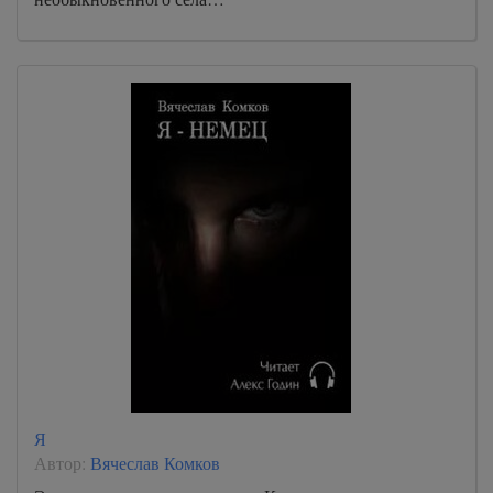
Я
Автор:
Вячеслав Комков