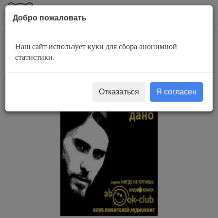
AuBook.org
Пока
Добро пожаловать
мен
Наш сайт использует куки для сбора анонимной
Третьего не дано
статистики.
Отказаться
Я согласен