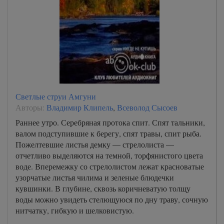
Светлые струи Амгуни
Авторы:
Владимир Клипель
,
Всеволод Сысоев
Раннее утро. Серебряная протока спит. Спят тальники,
валом подступившие к берегу, спят травы, спит рыба.
Пожелтевшие листья демку — стрелолиста —
отчетливо выделяются на темной, торфянистого цвета
воде. Вперемежку со стрелолистом лежат красноватые
узорчатые листья чилима и зеленые блюдечки
кувшинки. В глубине, сквозь коричневатую толщу
воды можно увидеть стелющуюся по дну траву, сочную
нитчатку, гибкую и шелковистую.