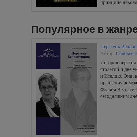
принципе невозм
Популярное в жанр
Перстень Веневи
Автор:
Соловьева
История перстня 
столетий и две 
и Италию. Она на
правления римск
Флавия Веспасиа
сегодняшним дне