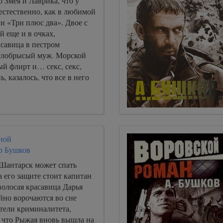
 Змея и Лаврика, что у
естественно, как в любимой
и «Три плюс два». Двое с
й еще и в очках,
савица в пестром
белобрысый муж. Морской
й флирт и… секс, секс,
ь, казалось, что все в него
ной
р Бушков
Шантарск может спать
а его защите стоит капитан
волосая красавица Дарья
йно ворочаются во сне
ители криминалитета,
, что Рыжая вновь вышла на