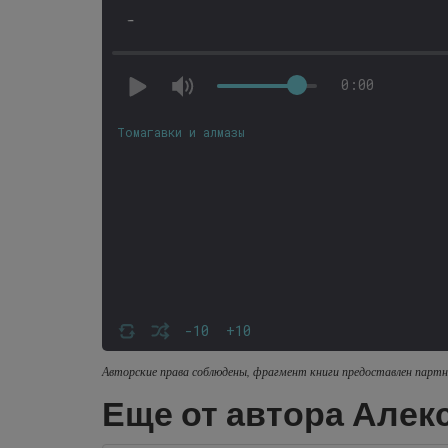
-
0:00
Томагавки и алмазы
-10
+10
Авторские права соблюдены, фрагмент книги предоставлен партн
Еще от автора Алек