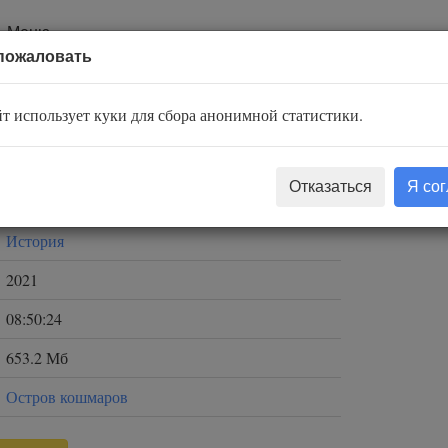
Меню
пожаловать
азы
т использует куки для сбора анонимной статистики.
Александр Бушков
Отказаться
Я со
Сергей Уделов
История
2021
08:50:24
653.2 Мб
Остров кошмаров