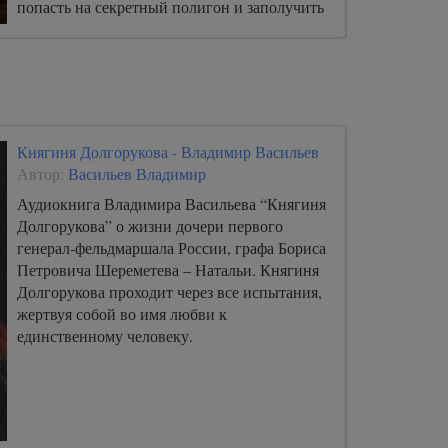
попасть на секретный полигон и заполучить
один ценный документ.
Княгиня Долгорукова - Владимир Васильев
Автор:
Васильев Владимир
Аудиокнига Владимира Васильева “Княгиня
Долгорукова” о жизни дочери первого
генерал-фельдмаршала России, графа Бориса
Петровича Шереметева – Натальи. Княгиня
Долгорукова проходит через все испытания,
жертвуя собой во имя любви к
единственному человеку.