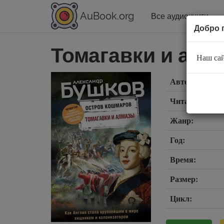
AuBook.org
Все аудиокниги
Добро 
Томагавки и алм
Наш сай
Автор:
Читает:
Жанр:
Год:
Время:
Размер:
Цикл: