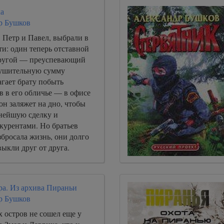
ка
р Бушков
 Петр и Павел, выбрали в
и: один теперь отставной
другой — преуспевающий
нушительную сумму
гает брату побыть
в в его обличье — в офисе
 он заляжет на дно, чтобы
нейшую сделку и
нкурентами. Но братьев
бросала жизнь, они долго
выкли друг от друга.
ра. Из архива Пираньи
р Бушков
 остров не сошел еще у