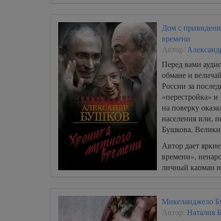
Дом с привидени
времени
Автор:
Александ
Перед вами ауди
обмане и велича
России за послед
«перестройка» и
на поверку оказ
населения или, 
Бушкова, Велики
Автор дает яркие
времени», ненар
личный карман н
России.
Микеланджело Бу
Автор:
Наталия Б