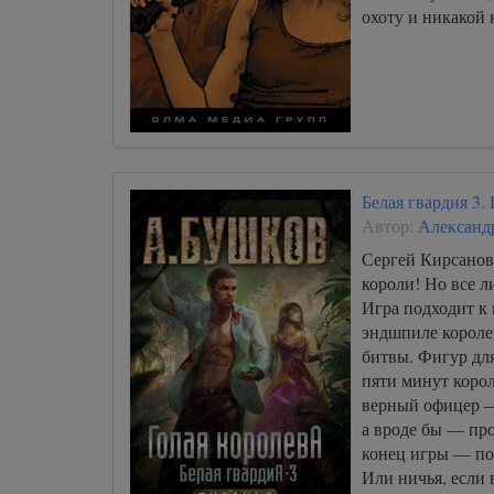
охоту и никакой 
Белая гвардия 3.
Автор:
Александ
Сергей Кирсанов 
короли! Но все л
Игра подходит к
эндшпиле короле
битвы. Фигур для
пяти минут корол
верный офицер —
а вроде бы — пр
конец игры — по
Или ничья, если 