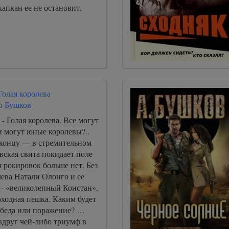
капкан ее не остановит.
 Голая королева
р Бушков
- Голая королева. Все могут
и могут юные королевы?..
 концу — в стремительном
вская свита покидает поле
 рокировок больше нет. Без
ева Натали Олонго и ее
 «великолепный Констан»,
оходная пешка. Каким будет
беда или поражение? …
вдруг чей-либо триумф в