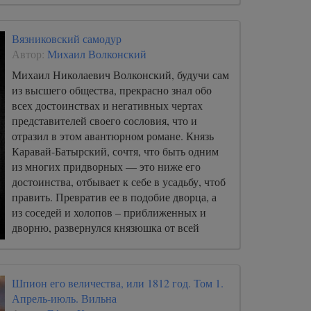
Вязниковский самодур
Автор:
Михаил Волконский
Михаил Николаевич Волконский, будучи сам
из высшего общества, прекрасно знал обо
всех достоинствах и негативных чертах
представителей своего сословия, что и
отразил в этом авантюрном романе. Князь
Каравай-Батырский, сочтя, что быть одним
из многих придворных — это ниже его
достоинства, отбывает к себе в усадьбу, чтоб
править. Превратив ее в подобие дворца, а
из соседей и холопов – приближенных и
дворню, развернулся князюшка от всей
ухарской души на всю губернию.
Шпион его величества, или 1812 год. Том 1.
Апрель-июль. Вильна