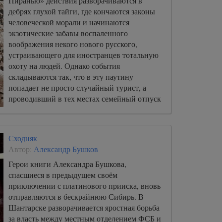
Пиранью» действия разворачиваются в
дебрях глухой тайги, где кончаются законы
человеческой морали и начинаются
экзотические забавы воспаленного
воображения некого нового русского,
устраивающего для иностранцев тотальную
охоту на людей. Однако события
складываются так, что в эту паутину
попадает не просто случайный турист, а
проводивший в тех местах семейный отпуск
капитан первого ранга из военно-морского
спецназа Кирилл Мазур.
Сходняк
Автор:
Александр Бушков
Герои книги Александра Бушкова,
спасшиеся в предыдущем своём
приключении с платинового прииска, вновь
отправляются в бескрайнюю Сибирь. В
Шантарске разворачивается яростная борьба
за власть между местным отделением ФСБ и