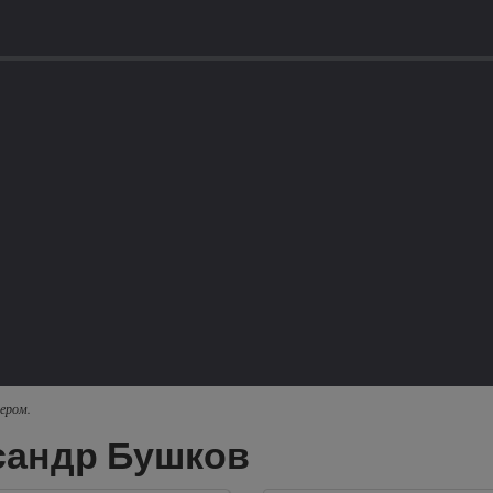
ером.
сандр Бушков