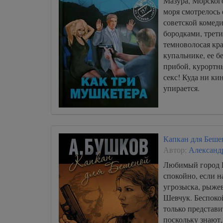
Мазура, Морского
моря смотрелось 
советской комеди
бородками, трети
темноволосая кра
купальнике, ее 
прибой, курортны
секс! Куда ни кин
упирается.
Капкан для Беше
Автор:
Александ
Любимый город 
спокойно, если н
угрозыска, рыже
Шевчук. Беспоко
только представ
поскольку знают