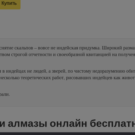
Купить
ятие скальпов – вовсе не индейская придумка. Широкий размах э
твом строгой отчетности и своеобразной квитанцией на получени
 в индейцах не людей, а зверей, по чистому недоразумению об
 несколько теоретических работ, рисовавших индейцев как живот
рали.
и алмазы онлайн бесплат