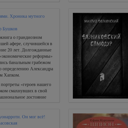
ями. Хроника мутного
р Бушков
окнига о грандиозном
йшей афере, случившейся в
ние 20 лет. Долгожданные
 «экономические реформы»
ались банальным грабежом
по определению Александра
м Хапком.
 портреты «героев нашего
оком смахнувших в свой
ациональное достояние
онарроти. Он мог всё!
асовская