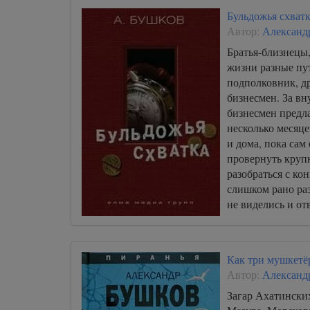
Бульдожья схват
Автор:
Александ
Братья-близнецы,
жизни разные пут
подполковник, 
бизнесмен. За в
бизнесмен предла
несколько месяце
и дома, пока сам
провернуть круп
разобраться с ко
слишком рано раз
не виделись и от
Как три мушкетё
Автор:
Александ
Загар Ахатинских