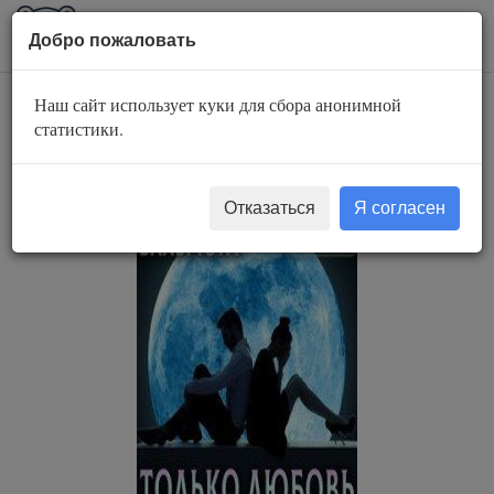
AuBook.org
Пока
Добро пожаловать
мен
Наш сайт использует куки для сбора анонимной
Только любовь.
статистики.
Семицветник
Отказаться
Я согласен