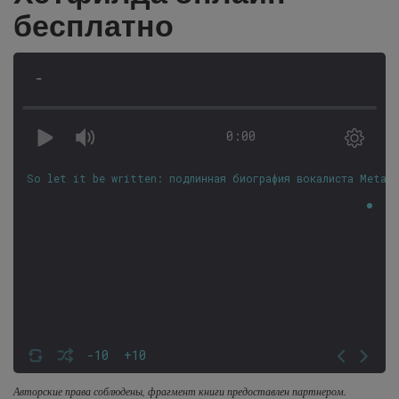
бесплатно
-
0:00
So let it be written: подлинная биография вокалиста Metall
-10
+10
Авторские права соблюдены, фрагмент книги предоставлен партнером.