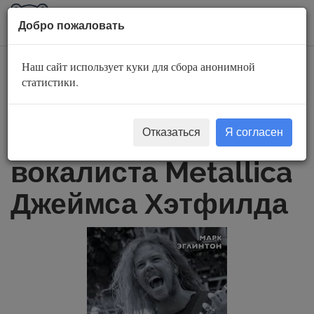
AuBook.org
Пока
Добро пожаловать
мен
Наш сайт использует куки для сбора анонимной
So let it be written:
статистики.
подлинная
биография
Отказаться
Я согласен
вокалиста Metallica
Джеймса Хэтфилда