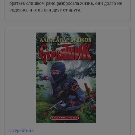
братьев слишком рано разбросала жизнь, они долго не
28
виделись и отвыкли друг от друга.
29
30
31
32
33
34
35
36
37
38
39
40
41
Стервятник