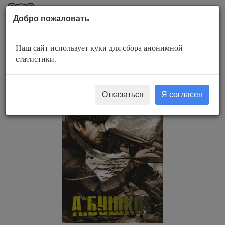
AuBook.org
Пока
Добро пожаловать
мен
Наш сайт использует куки для сбора анонимной
След пиранье
статистики.
Отказаться
Я согласен