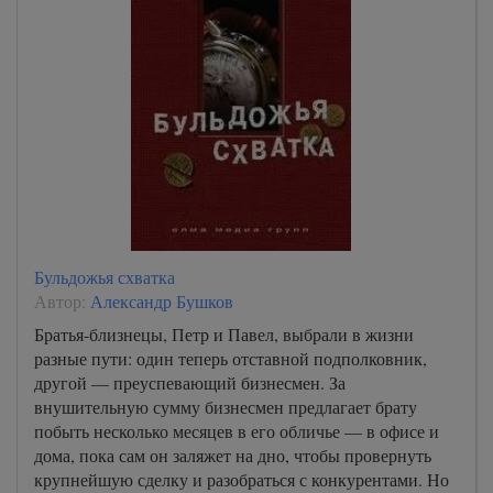
14
15
16
17
18
19
20
21
Бульдожья схватка
22
Автор:
Александр Бушков
23
Братья-близнецы, Петр и Павел, выбрали в жизни
разные пути: один теперь отставной подполковник,
24
другой — преуспевающий бизнесмен. За
25
внушительную сумму бизнесмен предлагает брату
побыть несколько месяцев в его обличье — в офисе и
26
дома, пока сам он заляжет на дно, чтобы провернуть
27
крупнейшую сделку и разобраться с конкурентами. Но