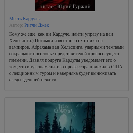
Месть Кардулы
Автор:
Ритчи Джек
Кому же еще, как ни Кардуле, найти управу на ван
Хельсинга.) Потомки известного охотника на
вампиров, Абрахама ван Хельсинга, ударными темпами
сокращают поголовье представителей кровососущего
племени. Давняя подруга Кардулы уведомляет его о
том, что внук знаменитого профессора приехал в США
с лекционным туром и наверняка будет вынюхивать
следы здешней нежити.