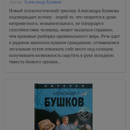
Автор:
Александр Бушков
42
Новый психологический триллер Александра Бушкова
43
подтверждает истину - порой то, что творится в душе
44
неприметного, незначительного, не блещущего
способностями человека, может оказаться страшнее,
45
чем кровавые разборки криминального мира. Речь вдет
46
о рядовом законопослушном гражданине, отчаявшемся
легальным путем отвоевать себе место под солнцем,
47
получившем возможность ощутить в руке холодную
48
тяжесть боевого оружия...