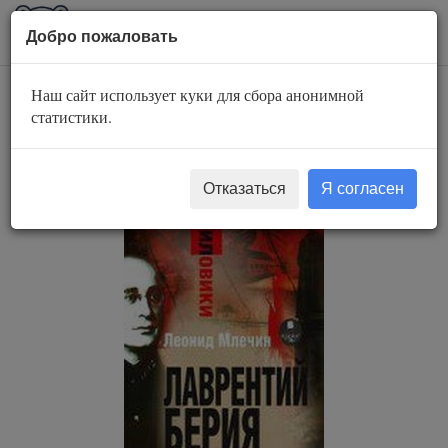
AuBook.org
Пока
Добро пожаловать
мен
Наш сайт использует куки для сбора анонимной
Силовики.
статистики.
Лаврентий Берия
Отказаться
Я согласен