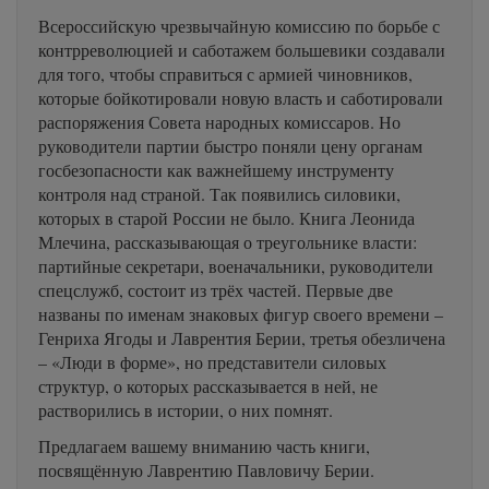
Всероссийскую чрезвычайную комиссию по борьбе с
контрреволюцией и саботажем большевики создавали
для того, чтобы справиться с армией чиновников,
которые бойкотировали новую власть и саботировали
распоряжения Совета народных комиссаров. Но
руководители партии быстро поняли цену органам
госбезопасности как важнейшему инструменту
контроля над страной. Так появились силовики,
которых в старой России не было. Книга Леонида
Млечина, рассказывающая о треугольнике власти:
партийные секретари, военачальники, руководители
спецслужб, состоит из трёх частей. Первые две
названы по именам знаковых фигур своего времени –
Генриха Ягоды и Лаврентия Берии, третья обезличена
– «Люди в форме», но представители силовых
структур, о которых рассказывается в ней, не
растворились в истории, о них помнят.
Предлагаем вашему вниманию часть книги,
посвящённую Лаврентию Павловичу Берии.