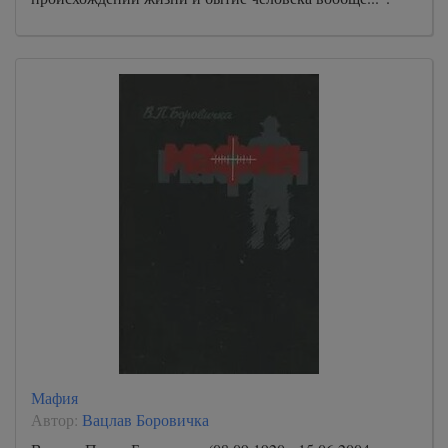
Мафия
Автор:
Вацлав Боровичка