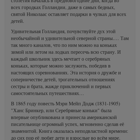
столетия началась в предновогодние дни, когда во
всех городках Голландии, даже в самых бедных,
святой Николаас оставляет подарки в чулках для всех
детей.
Удивительная Голландия, почувствуйте дух этой
необычайной и удивительной северной страны.… Там
так много каналов, что по ним можно на коньках
зимой или летом на лодках пересечь всю страну. И
каждый школьник здесь мечтает о серебряных
коньках, которые можно заслужить, победив в
настоящих соревнованиях. Эта история о дружбе и
соперничестве детей, трогательных отношениях
сестры и брата, жажде приключений и первых
самостоятельных путешествиях…
В 1865 году повесть Мэри Мейп Додж (1831-1905)
"Ханс Бринкер, или Серебряные коньки" была
впервые опубликована и принесла американской
писательнице огромный успех, мгновенно сделав её
знаменитой. Книга оказалась неподвластной времени:
до сих пор её любят дети и взрослые во всём мире.