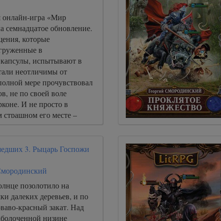
 онлайн-игра «Мир
а семнадцатое обновление.
ения, которые
огруженные в
капсулы, испытывают в
стали неотличимы от
 полной мере прочувствовал
, не по своей воле
коне. И не просто в
м страшном его месте –
едших 3. Рыцарь Госпожи
Смородинский
олнце позолотило на
и далеких деревьев, и по
оваво-красный закат. Над
заболоченной низине