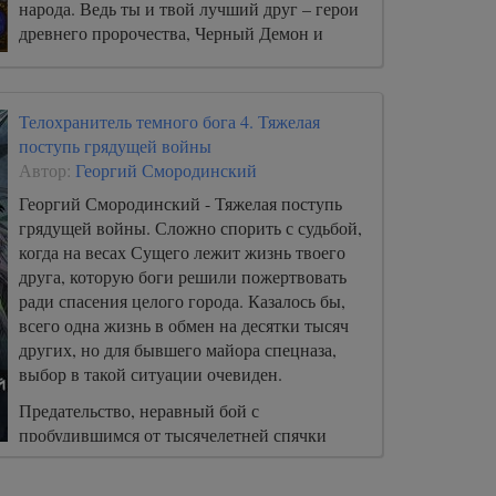
народа. Ведь ты и твой лучший друг – герои
древнего пророчества, Черный Демон и
легендарный Серый кот…
Телохранитель темного бога 4. Тяжелая
поступь грядущей войны
Автор:
Георгий Смородинский
Георгий Смородинский - Тяжелая поступь
грядущей войны. Сложно спорить с судьбой,
когда на весах Сущего лежит жизнь твоего
друга, которую боги решили пожертвовать
ради спасения целого города. Казалось бы,
всего одна жизнь в обмен на десятки тысяч
других, но для бывшего майора спецназа,
выбор в такой ситуации очевиден.
Предательство, неравный бой с
пробудившимся от тысячелетней спячки
чудовищем, кровавое восстание в столице
Ясудо, организованное одним из врагов