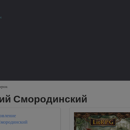
н
ером.
гий Смородинский
овление
Смородинский