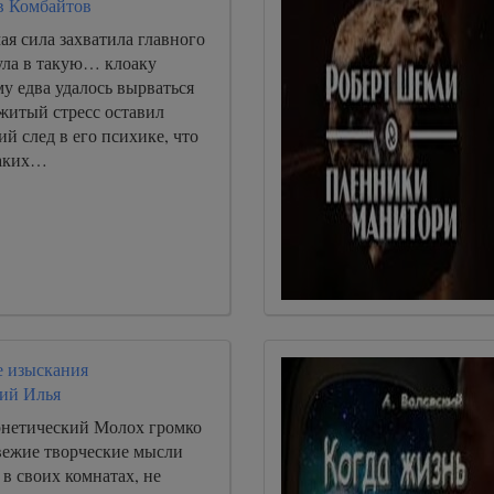
в Комбайтов
ая сила захватила главного
ула в такую… клоаку
му едва удалось вырваться
житый стресс оставил
ий след в его психике, что
каких…
 изыскания
ий Илья
нетический Молох громко
свежие творческие мысли
в своих комнатах, не