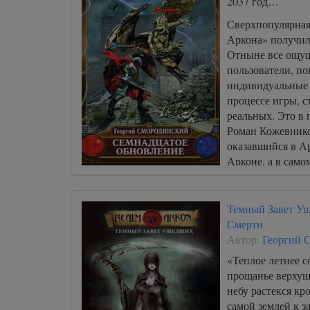
2037 год…
Сверхпопулярная
Аркона» получил
Отныне все ощущ
пользователи, п
индивидуальные 
процессе игры, 
реальных. Это в
Роман Кожевников
оказавшийся в Ар
Арконе, а в само
Землях Демонов.
Темный Завет Уш
Смерти
Автор:
Георгий 
«Теплое летнее с
прощанье верхушк
небу растекся кр
самой землей к 