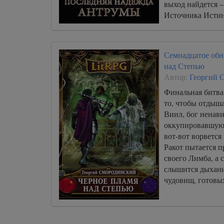
выход найдется –
Источника Истин
избавиться от зар
Семнадцатое обн
над Степью
Автор:
Георгий 
Финальная битва 
то, чтобы отдышат
Виил, бог ненав
оккупировавшую
вот-вот ворвется
Ракот пытается п
своего Лимба, а 
слышится дыхани
чудовищ, готовы