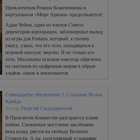
Приключения Романа Кожевникова в
виртуальном «Мире Аркона» продолжаются!
Адам Чейни, один из членов Совета
директоров корпорации, заблокировал выход
из игры для Романа, который, к своему
ужасу, узнал, что его тело, находящееся в
игровой капсуле, мертво. И не только его
тело. Миллионы игроков навсегда обречены
на скитания по цифровым мирам в образе
эльфов, орков и некромантов.
Семнадцатое обновление 3. Стальные Волки
Крейда
Автор:
Георгий Смородинский
В Проклятом Княжестве разгорается пламя
войны. Скованные могучими заклятьями
века назад, рвутся на свободу Великие
Сущности. А ты, подгоняемый условиями