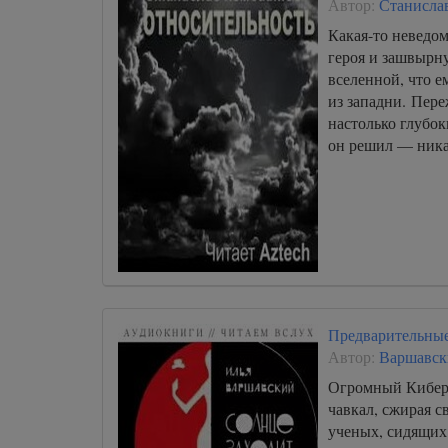
Автор:
Станисла
Какая-то неведом
героя и зашвырн
вселенной, что е
из западни. Пере
настолько глубок
он решил — ни
Предварительные
Автор:
Варшавск
Огромный Кибер
чавкал, сжирая 
ученых, сидящих 