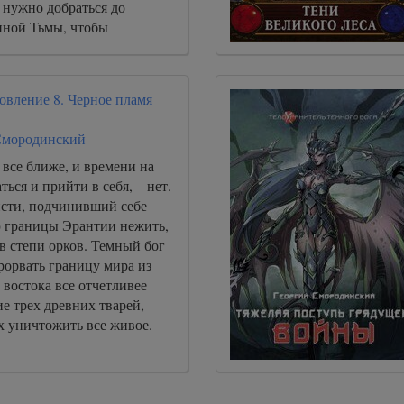
 нужно добраться до
ной Тьмы, чтобы
азы.
овление 8. Черное пламя
Смородинский
все ближе, и времени на
ься и прийти в себя, – нет.
исти, подчинивший себе
 границы Эрантии нежить,
 в степи орков. Темный бог
рорвать границу мира из
с востока все отчетливее
е трех древних тварей,
х уничтожить все живое.