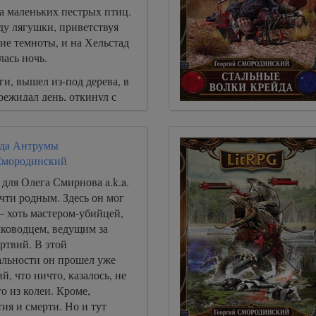
а маленьких пестрых птиц.
ду лягушки, приветствуя
ие темноты, и на Хельстад
ась ночь.
ги, вышел из-под дерева, в
режидал день, откинул с
 оглядел своё бравое
зал:.
жда Антрумы
Смородинский
для Олега Смирнова a.k.a.
чти родным. Здесь он мог
– хоть мастером-убийцей,
лководцем, ведущим за
ртвий. В этой
альности он прошел уже
й, что ничто, казалось, не
о из колеи. Кроме,
ия и смерти. Но и тут