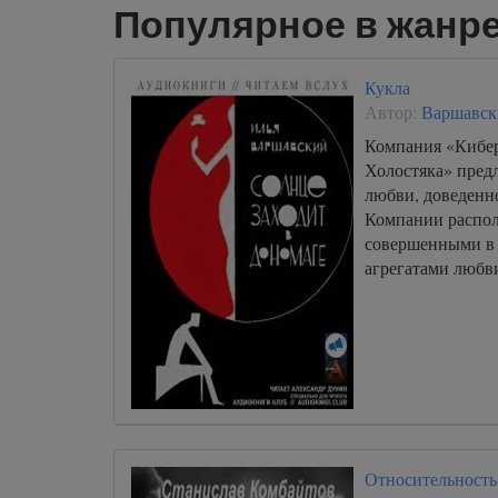
Популярное в жанр
Кукла
Автор:
Варшавск
Компания «Кибер
Холостяка» пред
любви, доведенно
Компании распо
совершенными в
агрегатами любви
Относительность