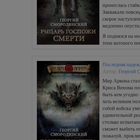
пронеслась стайк
Заквакали повсю
скорое наступлен
медленно опустил
Я поднялся на но
тени которого пе
головы капюшон,
воинство и прика
Последняя наде
Автор:
Георгий 
Мир Аркона стал 
Криса Венома по
быть кем угодно 
хоть великим по
собой войска уме
удивительной ре
столько испытани
сможет выбить ег
пожалуй, проклят