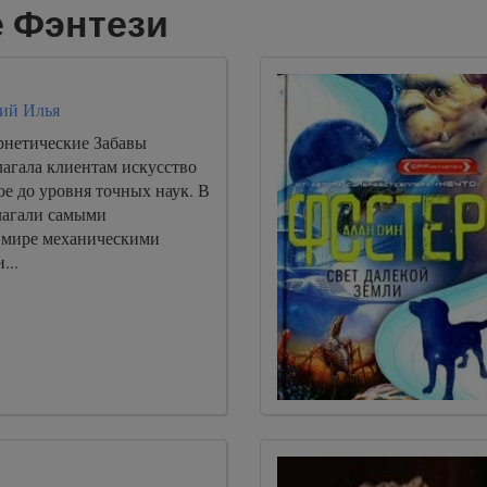
е Фэнтези
ий Илья
нетические Забавы
лагала клиентам искусство
е до уровня точных наук. В
лагали самыми
 мире механическими
...