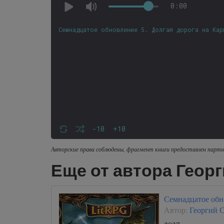
0:00
Семнадцатое обновление 5. Долгая дорога на Кар
-10
+10
Авторские права соблюдены, фрагмент книги предоставлен партн
Еще от автора Геор
Семнадцатое обн
Автор:
Георгий 