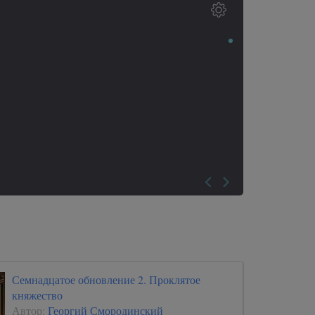
Семнадцатое обновление 2. Проклятое
княжество
Автор:
Георгий Смородинский