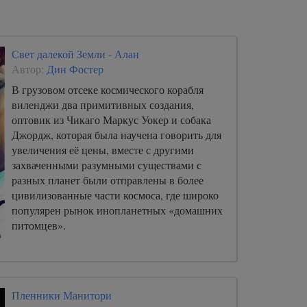
человечества – все это является лишь
предсердием великих событий.
Свет далекой Земли - Алан
Автор:
Дин Фостер
В грузовом отсеке космического корабля
виленджи два примитивных создания,
оптовик из Чикаго Маркус Уокер и собака
Джордж, которая была научена говорить для
увеличения её цены, вместе с другими
захваченными разумными существами с
разных планет были отправлены в более
цивилизованные части космоса, где широко
популярен рынок инопланетных «домашних
питомцев».
Пленники Манитори