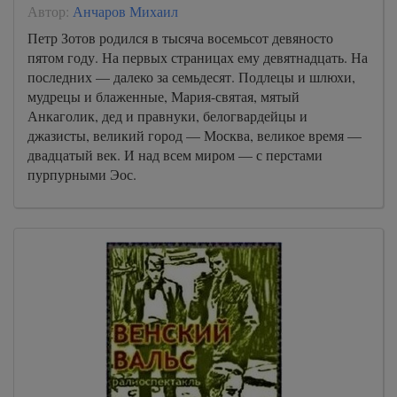
1. Сказание о велосипедном насосе_20
Автор:
Анчаров Михаил
2. Гоночная корова_21
Петр Зотов родился в тысяча восемьсот девяносто
пятом году. На первых страницах ему девятнадцать. На
2. Гоночная корова_22
последних — далеко за семьдесят. Подлецы и шлюхи,
2. Гоночная корова_23
мудрецы и блаженные, Мария-святая, мятый
Анкаголик, дед и правнуки, белогвардейцы и
2. Гоночная корова_24
джазисты, великий город — Москва, великое время —
2. Гоночная корова_25
двадцатый век. И над всем миром — с перстами
пурпурными Эос.
2. Гоночная корова_26
2. Гоночная корова_27
2. Гоночная корова_28
2. Гоночная корова_29
2. Гоночная корова_30
3. Крик петуха_31
3. Крик петуха_32
3. Крик петуха_33