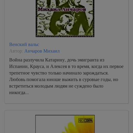
3. Крик петуха_34
3. Крик петуха_35
3. Крик петуха_36
3. Крик петуха_37
3. Крик петуха_38
Венский вальс
Автор:
Анчаров Михаил
Война разлучила Катарину, дочь эмигранта из
Испании, Крауса, и Алексея в то время, когда их первое
трепетное чувство только начинало зарождаться.
Любовь помогала юноше выжить в суровые годы, но
встретиться молодым людям не суждено было
никогда...