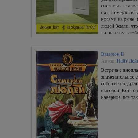
системы — зарос
пят, с омерзител
носами на рыле.
людей Земли, что
лишь в том, чтоб
Вавилон II
Автор:
Найт Дей
Встреча с инопла
знаменательное с
событие подкреп
выгодой. Вот тол
наверное, все-так