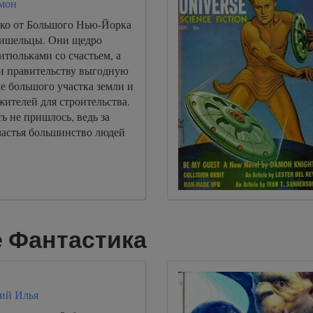
мон
ко от Большого Нью-Йорка
ришельцы. Они щедро
итюльками со счастьем, а
и правительству выгодную
е большого участка земли и
ителей для строительства.
ь не пришлось, ведь за
астья большинство людей
 Фантастика
ий Илья