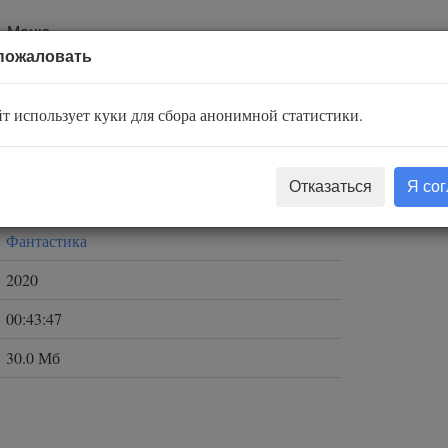
Меню
пожаловать
ом
т использует куки для сбора анонимной статистики.
Найт Деймон
Отказаться
Я со
Puffin Cafe
Фантастика
2020
00:43:47
30.0 Мб