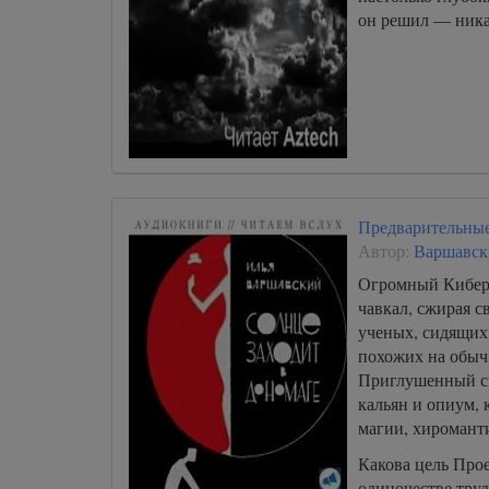
он решил — ни
Предварительные
Автор:
Варшавск
Огромный Кибер
чавкал, сжирая 
ученых, сидящих 
похожих на обыч
Приглушенный св
кальян и опиум, 
магии, хироманти
Какова цель Прое
одиночестве труд