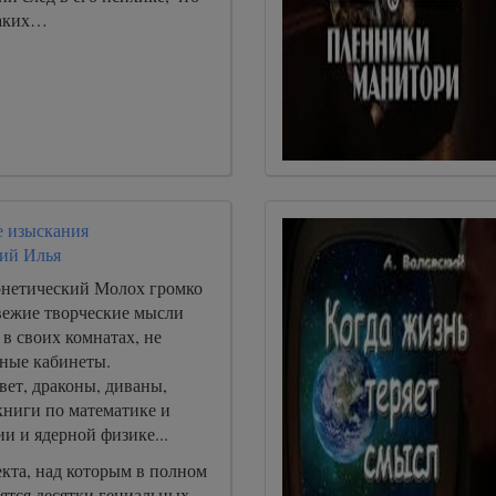
каких…
 изыскания
ий Илья
нетический Молох громко
свежие творческие мысли
в своих комнатах, не
ные кабинеты.
ет, драконы, диваны,
книги по математике и
и и ядерной физике...
кта, над которым в полном
ятся десятки гениальных