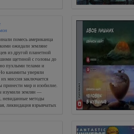
е
мон
инали помесь американца
такими ожидали земляне
цев из другой планетной
шими щетиной с головы до
ьно пухлыми телами и
 Но канамиты уверяли
 их миссия заключается
ы принести мир и изобилие.
ы изумили землян —
я, невиданные методы
ая, ликвидация взрывчатых
а