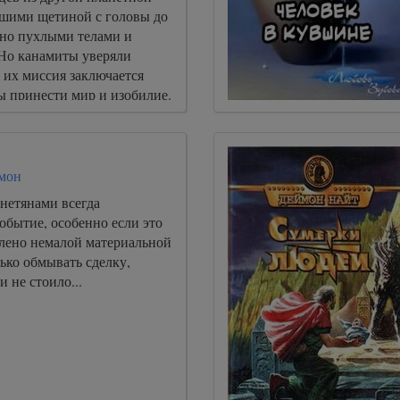
шими щетиной с головы до
ьно пухлыми телами и
 Но канамиты уверяли
 их миссия заключается
ы принести мир и изобилие.
мон
нетянами всегда
обытие, особенно если это
лено немалой материальной
ько обмывать сделку,
и не стоило...