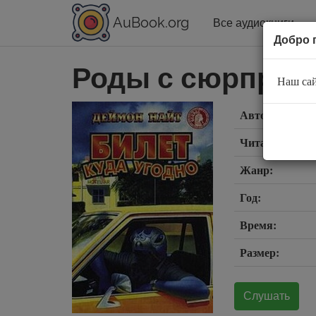
AuBook.org
Все аудиокниги
Добро 
Роды с сюрприз
Наш сай
Автор:
Читает:
Жанр:
Год:
Время:
Размер:
Слушать