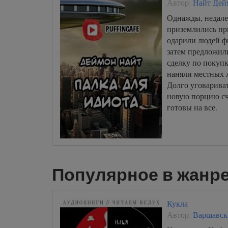
Автор:
Найт Дей
Однажды, недале
приземлились п
одарили людей ф
затем предложил
сделку по покупк
наняли местных ж
Долго уговариват
новую порцию сч
готовы на все.
Популярное в жанре
Кукла
Автор:
Варшавск