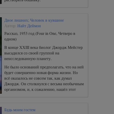
Двое лишних; Человек в кувшине
Автор:
Найт Деймон
Рассказ, 1953 год (Four in One, Четверо в
одном)
В конце XXIII века биолог Джордж Мейстер
высадился со своей группой на
неисследованную планету.
Не было оснований предполагать, что на ней
будет совершенно новая форма жизни. Но
всё оказалось не совсем так, как думал
Джордж. Он столкнулся с весьма необычным
организмом, и, к сожалению, нашёл этот
организм не он один...Теперь осталось
только выжить на этой необычной планете...
Будь моим гостем