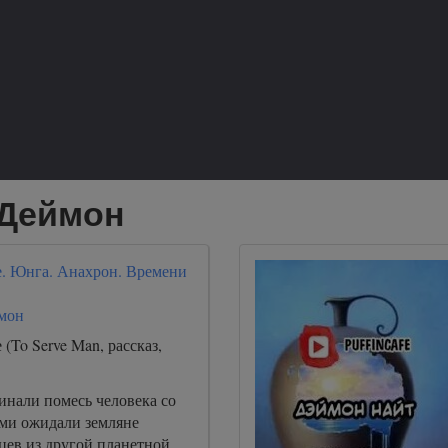
 Деймон
е. Юнга. Анахрон. Времени
мон
 (To Serve Man, рассказ,
нали помесь человека со
ими ожидали земляне
цев из другой планетной