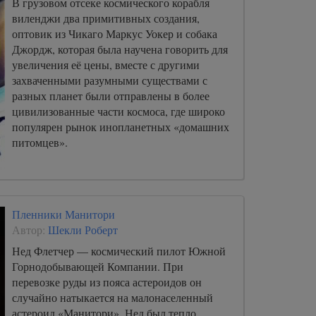
В грузовом отсеке космического корабля
виленджи два примитивных создания,
оптовик из Чикаго Маркус Уокер и собака
Джордж, которая была научена говорить для
увеличения её цены, вместе с другими
захваченными разумными существами с
разных планет были отправлены в более
цивилизованные части космоса, где широко
популярен рынок инопланетных «домашних
питомцев».
Пленники Манитори
Автор:
Шекли Роберт
Нед Флетчер — космический пилот Южной
Горнодобывающей Компании. При
перевозке руды из пояса астероидов он
случайно натыкается на малонаселенный
астероид «Манитори». Нед был тепло