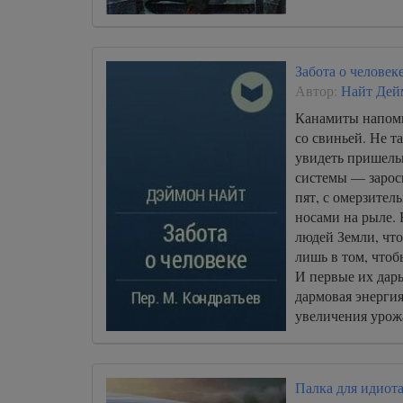
Забота о человек
Автор:
Найт Дей
Канамиты напом
со свиньей. Не 
увидеть пришель
системы — зарос
пят, с омерзител
носами на рыле.
людей Земли, что
лишь в том, чтоб
И первые их дар
дармовая энерги
увеличения урож
веществ.
Палка для идиот