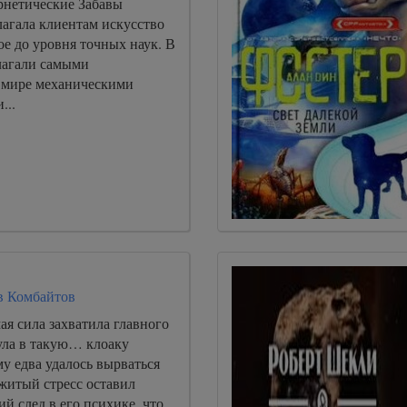
нетические Забавы
лагала клиентам искусство
е до уровня точных наук. В
лагали самыми
 мире механическими
...
в Комбайтов
ая сила захватила главного
ула в такую… клоаку
му едва удалось вырваться
житый стресс оставил
ий след в его психике, что