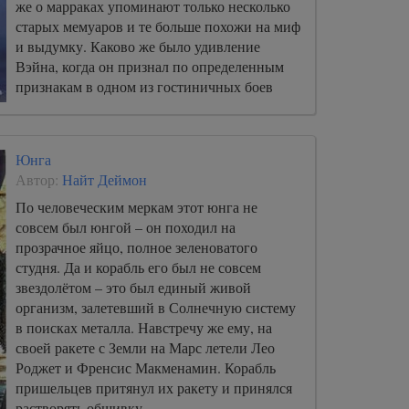
же о марраках упоминают только несколько
старых мемуаров и те больше похожи на миф
и выдумку. Каково же было удивление
Вэйна, когда он признал по определенным
признакам в одном из гостиничных боев
настоящего, пусть и молодого, маррака.
Юнга
Автор:
Найт Деймон
По человеческим меркам этот юнга не
совсем был юнгой – он походил на
прозрачное яйцо, полное зеленоватого
студня. Да и корабль его был не совсем
звездолётом – это был единый живой
организм, залетевший в Солнечную систему
в поисках металла. Навстречу же ему, на
своей ракете с Земли на Марс летели Лео
Роджет и Френсис Макменамин. Корабль
пришельцев притянул их ракету и принялся
растворять обшивку.