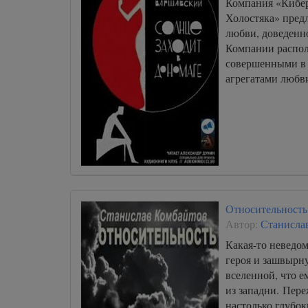
Компания «Кибер
Холостяка» пред
любви, доведенно
Компании распо
совершенными в
агрегатами любви
Относительность
Автор:
Станисла
Какая-то неведом
героя и зашвырн
вселенной, что е
из западни. Пере
настолько глубок