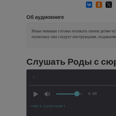
Об аудиокниге
Иные мамаши готовы потакать своим детям чут
поскольку она следует инструкциям, подаваемы
Слушать Роды с сю
-
0:00
rody-s-sjurprizom-1