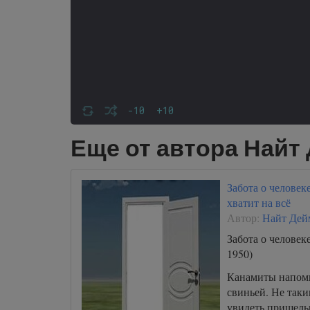
-10
+10
Еще от автора Найт
Забота о человек
хватит на всё
Автор:
Найт Дей
Забота о человеке
1950)
Канамиты напоми
свиньей. Не так
увидеть пришель