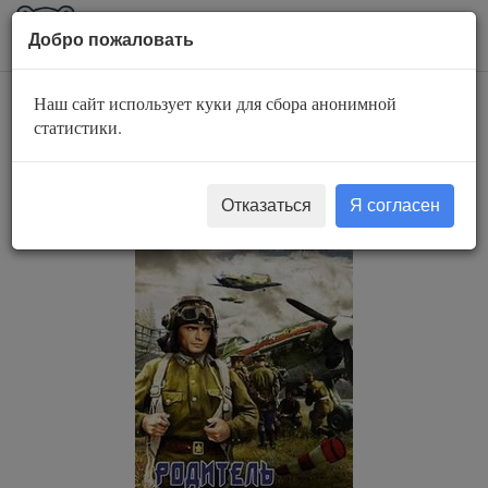
AuBook.org
Пока
Добро пожаловать
мен
Наш сайт использует куки для сбора анонимной
Родитель «дубль
статистики.
три»
Отказаться
Я согласен