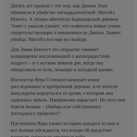
Десять лет прошло с тех пор, как Джини Лонг
обвинили в убийстве пятнадцатилетней Эбигейл
Мэнтел. А теперь обитатели йоркширской деревни
Элвет с ужасом узнают, что появились новые улики,
свидетельствующие о невиновности Джини. Значит,
убийца Эбигейл все еще на свободе.
Для Эммы Беннетт это открытие означает
возвращение воспоминаний о жизнерадостной
подруге – и о жутком зимнем дне, когда она
обнаружила ее тело, лежащее в холодной канаве.
Инспектор Вера Стэнхоуп начинает новое
расследование в прибрежной деревне, и ее жители
вынуждены вернуться в то время, о котором они
надеялись забыть. Напряжение нарастает. Но чего они
боятся больше – убийцы или собственного
постыдного прошлого?
Постепенно Вера узнает историю каждого из них и
все больше убеждается, что вскоре ей предстоит
раскрыть несколько страшных тайн.