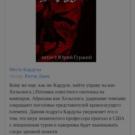
Месть Кардулы
Автор:
Ритчи Джек
Кому же еще, как ни Кардуле, найти управу на ван
Хельсинга.) Потомки известного охотника на
вампиров, Абрахама ван Хельсинга, ударными темпами
сокращают поголовье представителей кровососущего
племени. Давняя подруга Кардулы уведомляет его о
том, что внук знаменитого профессора приехал в США
с лекционным туром и наверняка будет вынюхивать
следы здешней нежити.