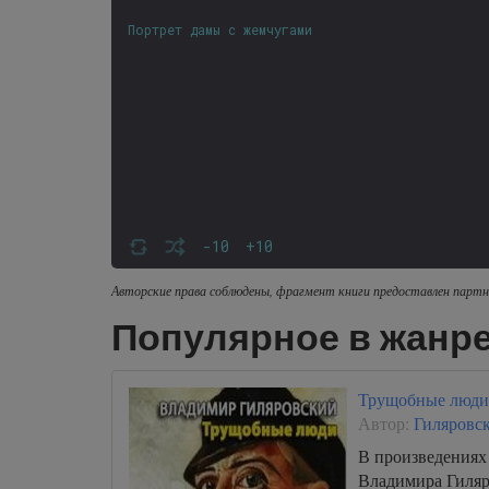
Портрет дамы с жемчугами
-10
+10
Авторские права соблюдены, фрагмент книги предоставлен партн
Популярное в жанре
Трущобные люди
Автор:
Гиляровс
В произведениях 
Владимира Гиляр