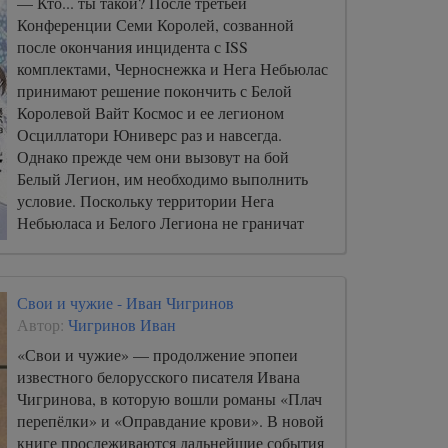
— Кто... ты такой? После третьей
Конференции Семи Королей, созванной
после окончания инцидента с ISS
комплектами, Черноснежка и Нега Небьюлас
принимают решение покончить с Белой
Королевой Вайт Космос и ее легионом
Осциллатори Юниверс раз и навсегда.
Однако прежде чем они вызовут на бой
Белый Легион, им необходимо выполнить
условие. Поскольку территории Нега
Небьюласа и Белого Легиона не граничат
друг с другом, то, по правилам Брейн Бёрста,
атаковать территорию они не могут.
Свои и чужие - Иван Чигринов
Автор:
Чигринов Иван
«Свои и чужие» — продолжение эпопеи
известного белорусского писателя Ивана
Чигринова, в которую вошли романы «Плач
перепёлки» и «Оправдание крови». В новой
книге прослеживаются дальнейшие события