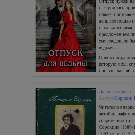
Отпуск нужен вс
настроилась пров
пляже, попивая к
день все пошло н
нахального демо
предложением ли
ему следовало бы 
ведьму…
Очень понравилас
которую я бы, сп
послушала ещё ра
Дальняя дорога
Автор:
Сорокин 
Читателю впервы
автобиографии в
современности 
Сорокина (1889-
1963 году. П. А.