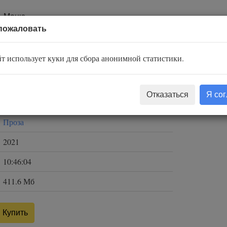
Меню
пожаловать
 жемчугами
т использует куки для сбора анонимной статистики.
Кикути Кан
Отказаться
Я со
Сергей Чонишвили
Проза
2021
10:46:04
411.6 Мб
Купить