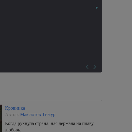
Кровинка
Автор:
Максютов Тимур
Когда рухнула страна, нас держала на плаву
любовь.