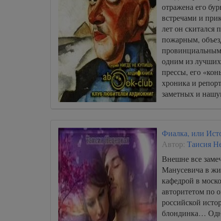
отражена его бур
встречами и при
лет он скитался 
пожарным, объез
провинциальным 
одним из лучших
прессы, его «кон
хроника и репорт
заметных и нашу
называли «корол
Фиалка, или Ист
Автор:
Таисия Н
Внешне все заме
Манусевича в жи
кафедрой в моско
авторитетом по 
российской исто
блондинка… Одн