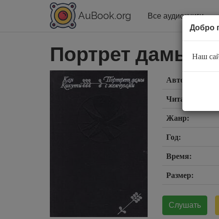
AuBook.org
Все аудиокниги
Добро 
Портрет дамы с
Наш сай
Автор:
Читает:
Жанр:
Год:
Время:
Размер:
Слушать