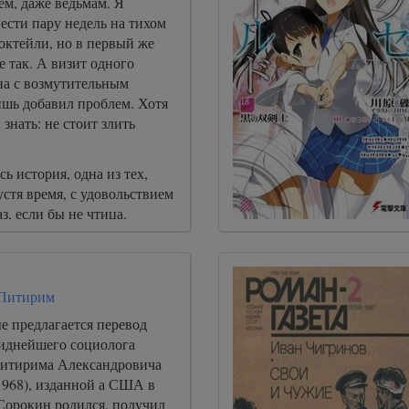
ем, даже ведьмам. Я
ести пару недель на тихом
октейли, но в первый же
е так. А визит одного
на с возмутительным
шь добавил проблем. Хотя
знать: не стоит злить
ь история, одна из тех,
устя время, с удовольствием
з, если бы не чтица.
Питирим
е предлагается перевод
иднейшего социолога
Питирима Александровича
1968), изданной а США в
 Сорокин родился, получил