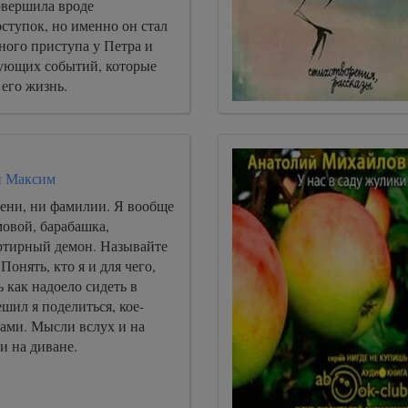
овершила вроде
ступок, но именно он стал
ного приступа у Петра и
ующих событий, которые
его жизнь.
й Максим
мени, ни фамилии. Я вообще
мовой, барабашка,
артирный демон. Называйте
 Понять, кто я и для чего,
ь как надоело сидеть в
ешил я поделиться, кое-
ми. Мысли вслух и на
ки на диване.