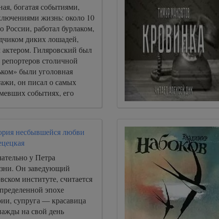
ная, богатая событиями,
ключениями жизнь: около 10
по России, работал бурлаком,
дчиком диких лошадей,
актером. Гиляровский был
 репортеров столичной
ьком» были уголовная
ажи, он писал о самых
мевших событиях, его
ем репортеров».
ория несбывшейся любви
ецецкая
чательно у Петра
зни. Он заведующий
вском институте, считается
определенной эпохе
рии, супруга — красавица
ажды на свой день