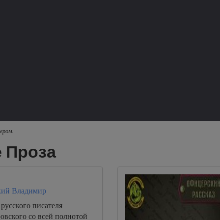
ером.
 Проза
кий Владимир
русского писателя
овского со всей полнотой