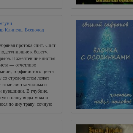
Амгуни
ир Клипель
,
Всеволод
ебряная протока спит. Спят
подступившие к берегу,
 рыба. Пожелтевшие листья
иста — отчетливо
емной, торфянистого цвета
у со стрелолистом лежат
рчатые листья чилима и
и кувшинки. В глубине,
атую толщу воды можно
юся по дну траву, сочную
ю и шелковистую.