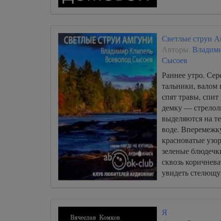
Светлые струи 
Авторы:
Владим
Сысоев
Раннее утро. Сер
тальники, валом 
спят травы, спит
демку — стрелол
выделяются на т
воде. Вперемежк
красноватые узо
зеленые блюдечк
сквозь коричнев
увидеть стелющу
нитчатку, гибку
Я