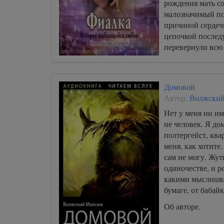
рождения мать с
малозначимый по
причиной сердеч
цепочкой послед
перевернули всю 
Домовой
Автор:
Волжски
Нет у меня ни и
не человек. Я до
полтергейст, кв
меня, как хотите.
сам не могу. Жут
одиночестве, и р
какими мыслишка
бумаге, от бабай
Об авторе.