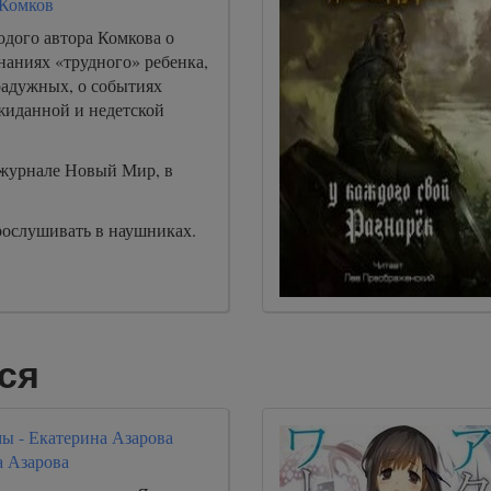
 Комков
одого автора Комкова о
наниях «трудного» ребенка,
радужных, о событиях
жиданной и недетской
журнале Новый Мир, в
рослушивать в наушниках.
ся
мы - Екатерина Азарова
а Азарова