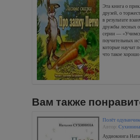
Эта книга о прик
друзей, о торжес
в результате вз
дружбы лесных о
серии — «Учимся
поучительных ис
которые научат п
что такое хорошо 
Вам также понравит
Полёт одуванчик
Автор:
Сухинина
Аудиокнига Нат