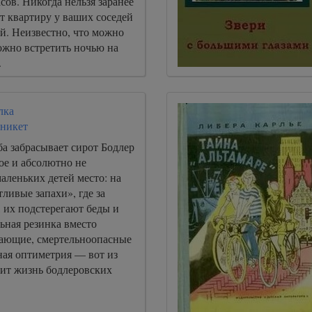
сов. Никогда нельзя заранее
ет квартиру у ваших соседей
ей. Неизвестно, что можно
ожно встретить ночью на
.
лка
никет
ба забрасывает сирот Бодлер
ое и абсолютно не
аленьких детей место: на
ливые запахи», где за
 их подстерегают беды и
ьная резинка вместо
хающие, смертельноопасные
ная оптиметрия — вот из
оит жизнь бодлеровских