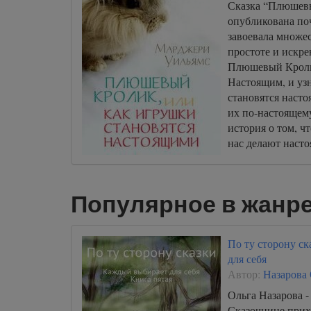
Сказка “Плюшев
опубликована поч
завоевала множес
простоте и искр
Плюшевый Кролик
Настоящим, и узн
становятся насто
их по-настоящему
история о том, ч
нас делают наст
истинной любви 
Популярное в жанре
По ту сторону с
для себя
Автор:
Назарова
Ольга Назарова -
Сказочнице прихо