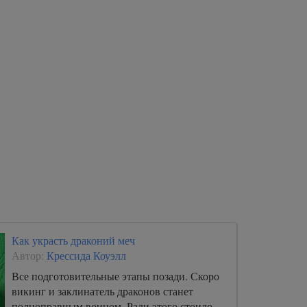
Как украсть драконий меч
Автор:
Крессида Коуэлл
Все подготовительные этапы позади. Скоро
викинг и заклинатель драконов станет
полноправным воином. Ради этого стоило