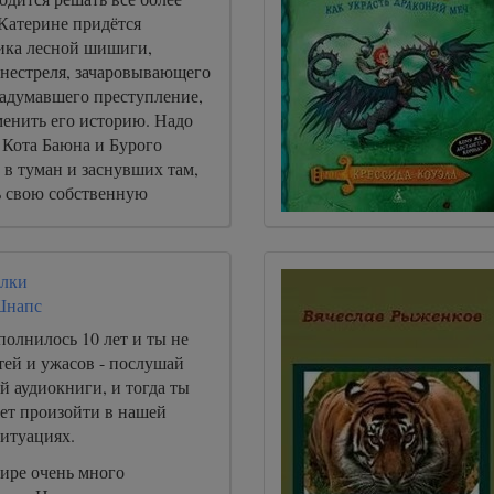
 Катерине придётся
ика лесной шишиги,
енестреля, зачаровывающего
задумавшего преступление,
менить его историю. Надо
 Кота Баюна и Бурого
в туман и заснувших там,
ь свою собственную
 дать коварному врагу
оих друзей.
илки
Шнапс
полнилось 10 лет и ты не
тей и ужасов - послушай
й аудиокниги, и тогда ты
жет произойти в нашей
ситуациях.
ире очень много