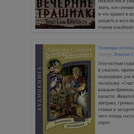
опасностей и ужа
знать, кто снима
и что хранит в н
увидеть и кого м
старом кладбище
Зловещая лесопи
Автор:
Лемони С
Злосчастная судь
в ужасное, мрачн
подходящее для м
лесопилку «Счаст
каждым бревном,
напасти. Жевател
завтрака, громы
станки и загадоч
чего теперь сост
сирот.