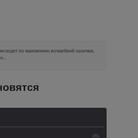
роисходит по мановению волшебной палочки.
...
новятся