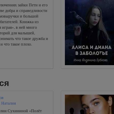
лючениях зайки Пети и его
тве добра и справедливости
аимовыручки и большой
битателей. Книжка из
 играя», в ней много
торий для малышей,
онимать что такое дружба и
и что такое плохо.
ся
ов
 Наталия
алии Сухининой «Полёт