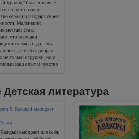
ый Кролик” была впервые
ти сто лет назад и
тво сердец благодаря своей
енности. Маленький
 мечтает стать
ает, что игрушки
ящими только тогда, когда
 любят дети. Это добрая
то не только игрушки, но и
оящими наш опыт и чувство
и привязанности.
 Детская литература
казки 5. Каждый выбирает
 Ольга
 Каждый выбирает для себя.
дится решать всё более