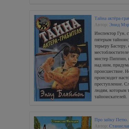
Тайна актёра-гра
Автор:
Энид Мэр
Инспектор Гун, 
пятерым тайноис
терьеру Бастеру, 
местоблюстителе
мистер Пиппин, 
над ним, придум
происшествие. Но
происходит наст
преступление. С
людям, которым т
тайноискателей.
Про зайку Петю.
Автор:
Станисла