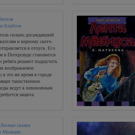
бителя
и Блайтон
столь сильно досаждавший
кателям и верному скотч-
отправляется в отпуск. Его
м в Питерсвуде становится
и ребята решают подшутить
ав воображаемое
 в это же время в городе
оящее таинственное
леды ведут к невиновным
ребуется защита
 Лесные сказки
в Мальцев