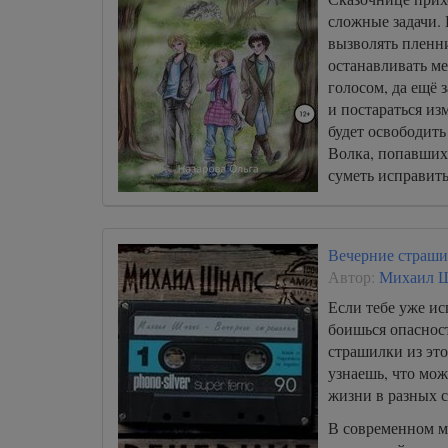
сложные задачи.
вызволять пленн
останавливать м
голосом, да ещё 
и постараться из
будет освободить
Волка, попавших 
суметь исправит
ошибку, чтобы не
погубить всех св
Вечерние страш
Автор:
Михаил 
Если тебе уже ис
боишься опаснос
страшилки из это
узнаешь, что мо
жизни в разных 
В современном м