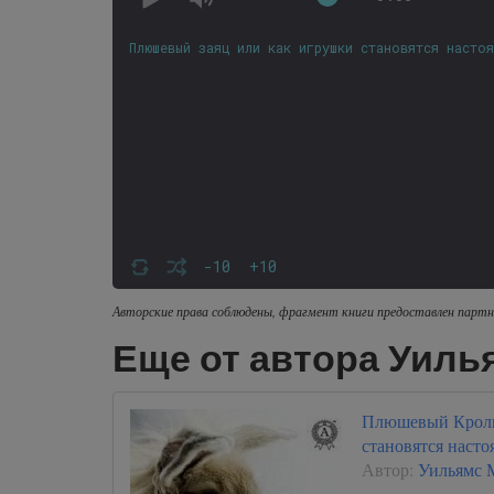
Плюшевый заяц или как игрушки становятся настоя
-10
+10
Авторские права соблюдены, фрагмент книги предоставлен партн
Еще от автора Уил
Плюшевый Кроли
становятся наст
Автор:
Уильямс 