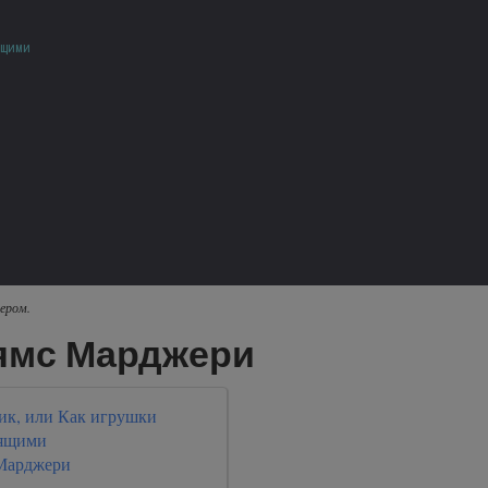
щими
ером.
ьямс Марджери
к, или Как игрушки
оящими
Марджери