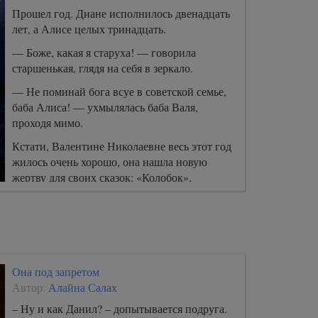
Прошел год. Диане исполнилось двенадцать
лет, а Алисе целых тринадцать.
— Боже, какая я старуха! — говорила
старшенькая, глядя на себя в зеркало.
— Не поминай бога всуе в советской семье,
баба Алиса! — ухмылялась баба Валя,
проходя мимо.
Кстати, Валентине Николаевне весь этот год
жилось очень хорошо, она нашла новую
жертву для своих сказок: «Колобок»,
«Теремок» и «Репка».
Она под запретом
Автор:
Алайна Салах
– Ну и как Данил? – допытывается подруга.