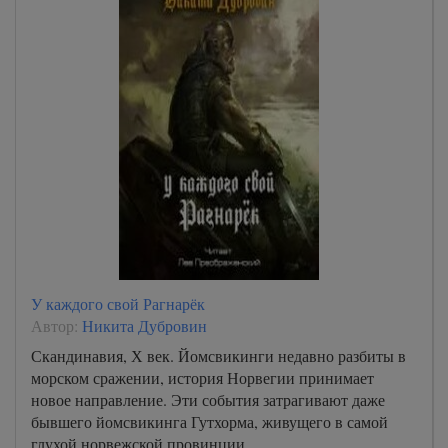
У каждого свой Рагнарёк
Автор:
Никита Дубровин
Скандинавия, Х век. Йомсвикинги недавно разбиты в
морском сражении, история Норвегии принимает
новое направление. Эти события затрагивают даже
бывшего йомсвикинга Гутхорма, живущего в самой
глухой норвежской провинции.