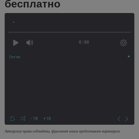
бесплатно
-
0:00
Петля
-10
+10
Авторские права соблюдены, фрагмент книги предоставлен партнером.