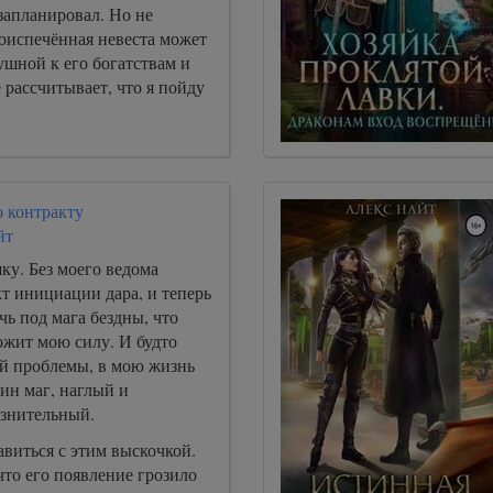
запланировал. Но не
воиспечённая невеста может
ушной к его богатствам и
е рассчитывает, что я пойду
о контракту
йт
ку. Без моего ведома
т инициации дара, и теперь
чь под мага бездны, что
ожит мою силу. И будто
ой проблемы, в мою жизнь
ин маг, наглый и
азнительный.
авиться с этим выскочкой.
 что его появление грозило