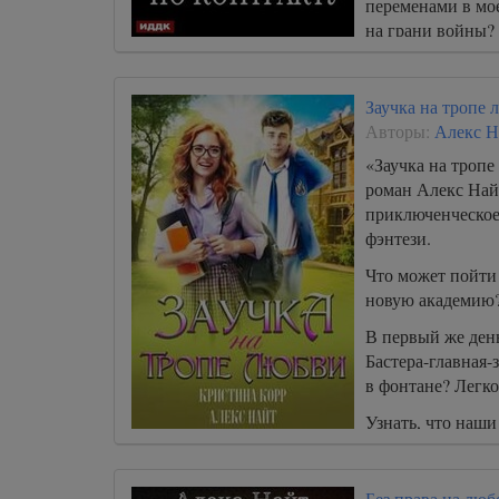
переменами в мое
на грани войны?
Заучка на тропе 
Авторы:
Алекс Н
«Заучка на тропе
роман Алекс Най
приключенческое
фэнтези.
Что может пойти 
новую академию?
В первый же день
Бастера-главная-
в фонтане? Легко
Узнать, что наши
пожениться? Поч
Без права на люб