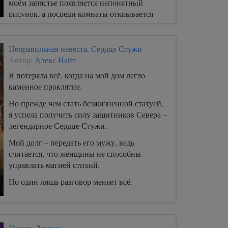
моём запястье появляется непонятный
рисунок, а посреди комнаты открывается
портал, в который меня пытается утащить
неизвестный.
Неправильная невеста. Сердце Стужи
Автор:
Алекс Найт
Я потеряла всё, когда на мой дом легло
каменное проклятие.
Но прежде чем стать безжизненной статуей,
я успела получить силу защитников Севера –
легендарное Сердце Стужи.
Мой долг – передать его мужу, ведь
считается, что женщины не способны
управлять магией стихий.
Но один лишь разговор меняет всё.
Один лишь шанс снять проклятье вынуждает
меня схватить лук и бежать из-под венца.
Печать Демона