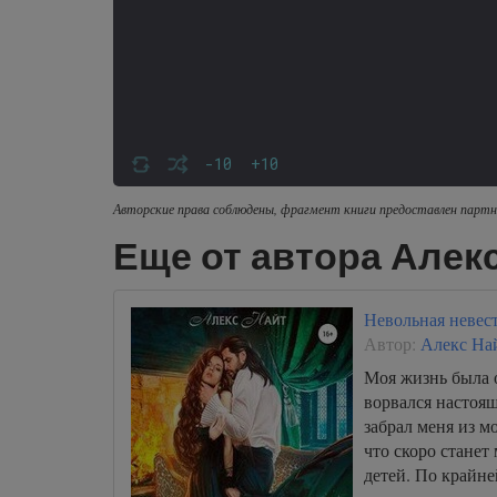
-10
+10
Авторские права соблюдены, фрагмент книги предоставлен партн
Еще от автора Алек
Невольная невест
Автор:
Алекс На
Моя жизнь была о
ворвался настоя
забрал меня из мо
что скоро стане
детей. По крайней