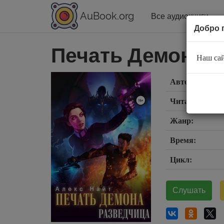
AuBook.org
Все аудиокниги
Добро 
Печать Демона. 
Наш сай
Автор:
Читает:
Жанр:
Время:
Цикл:
Слушать