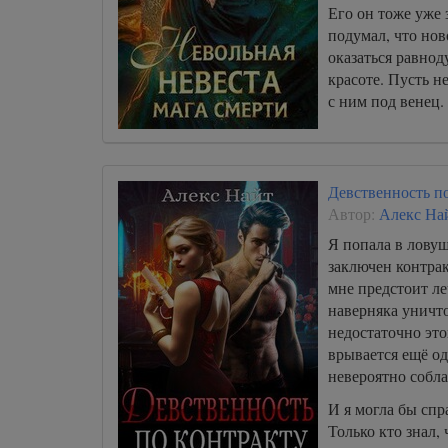
Его он тоже уже 
подумал, что но
оказаться равнод
красоте. Пусть н
с ним под венец.
Девственность п
Автор:
Алекс На
Я попала в ловуш
заключен контрак
мне предстоит ле
наверняка уничт
недостаточно эт
врывается ещё од
невероятно собл
И я могла бы спр
Только кто знал,