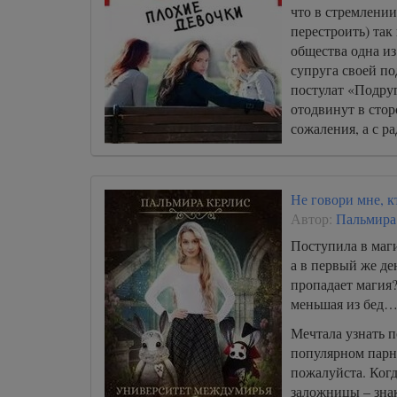
что в стремлении
перестроить) так
общества одна из
супруга своей п
постулат «Подруг
отодвинут в стор
сожаления, а с р
Не говори мне, к
Автор:
Пальмира
Поступила в маги
а в первый же де
пропадает магия?
меньшая из бед
Мечтала узнать 
популярном парне
пожалуйста. Когд
заложницы – зна