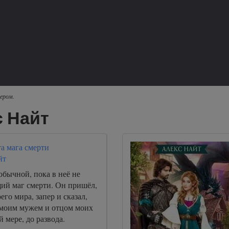
ером.
с Найт
а мага смерти
йт
бычной, пока в неё не
щий маг смерти. Он пришёл,
его мира, запер и сказал,
т моим мужем и отцом моих
 мере, до развода.