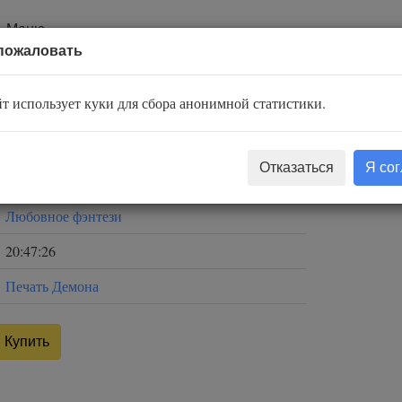
Меню
пожаловать
Разведчица
т использует куки для сбора анонимной статистики.
Алекс Найт
Отказаться
Я со
Светлана Шаклеина
Любовное фэнтези
20:47:26
Печать Демона
Купить