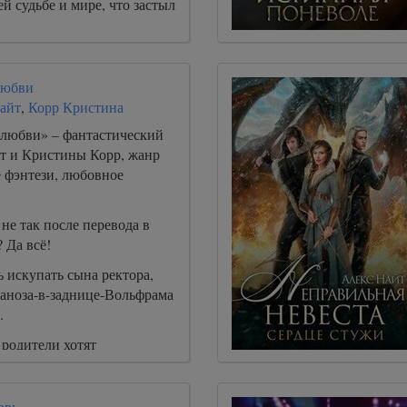
й судьбе и мире, что застыл
любви
айт
,
Корр Кристина
 любви» – фантастический
т и Кристины Корр, жанр
 фэнтези, любовное
не так после перевода в
 Да всё!
 искупать сына ректора,
заноза-в-заднице-Вольфрама
.
 родители хотят
ему бы и нет.
овь