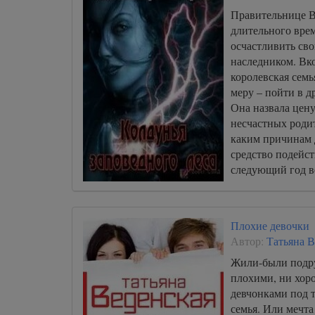
Правительнице В
длительного врем
осчастливить св
наследником. Вк
королевская сем
меру – пойти в д
Она назвала цену
несчастных родит
каким причинам 
средство подейст
следующий год в
сразу 2-х малыше
Плохие девочки
Автор:
Татьяна В
Жили-были подр
плохими, ни хо
девчонками под т
семья. Или мечта