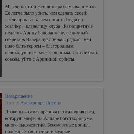
Мысли об этой женщине разламывали мозг.
Её легче было убить, чем сделать своей;
легче проклясть, чем понять. Глядя на
хозяйку – владелицу клуба «Разноцветные
педали» Арину Балованцеву, её личный
секретарь Валера чувствовал: рядом с ней
надо быть героем – благородным,
великодушным, мужественным. Или не быть
совсем, уйти с Арининой орбиты.
Возвращение
Автор:
Александра Лисина
Драконы – самая древняя и загадочная раса,
которую эльфы на Алиаре боготворят уже
много тысячелетий. Бессмертные воины,
надежные защитники и мудрые