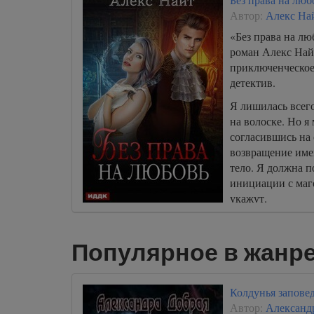
Автор:
Алекс На
«Без права на лю
роман Алекс Най
приключенческое
детектив.
Я лишилась всего
на волоске. Но я
согласившись на 
возвращение име
тело. Я должна п
инициации с маг
укажут.
Популярное в жанр
Колдунья заповед
Автор:
Александ