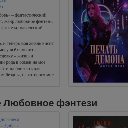
йт
бовь» – фантастический
т, жанр любовное фэнтези,
 фэнтези, магический
, и теперь моя жизнь висит
 могу всё изменить,
сделку – жизнь и
ни рода в обмен на моё
ойти на близость для
ом бездны, на которого мне
е Любовное фэнтези
ного леса
ра Добрая