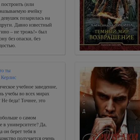
 построить (или
 называемую ячейку
 девушек позарилась на
одруги. Давно известный
ино – не трожь!» был
ону без опаски, без
адостью.
то ты
 Керлис
ческое учебное заведение,
нь учебы во всех мирах
 Не беда! Точнее, это
…
побольше о самом
 в университете? Да,
а он берет тебя в
комство получается очень