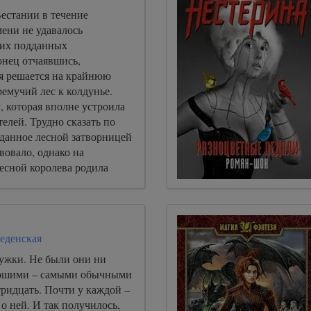
естании в течение
ени не удавалось
оих подданных
онец отчаявшись,
ья решается на крайнюю
ремучий лес к колдунье.
, которая вполне устроила
елей. Трудно сказать по
данное лесной затворницей
вовало, однако на
есной королева родила
й.
еденская
ужки. Не были они ни
рошими – самыми обычными
ридцать. Почти у каждой –
 о ней. И так получилось,