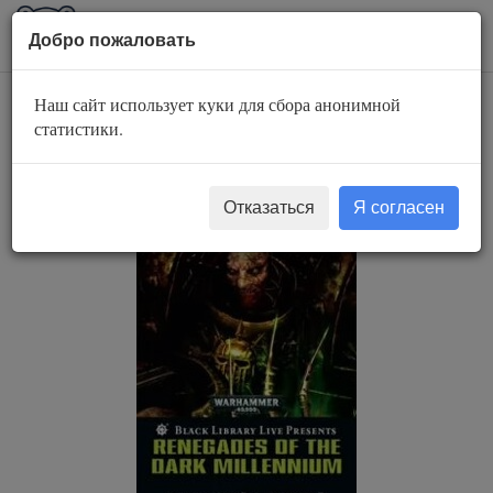
AuBook.org
Пока
Добро пожаловать
мен
Наш сайт использует куки для сбора анонимной
Недосконалий
статистики.
фінал
Отказаться
Я согласен