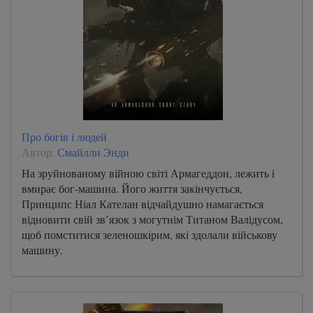
Про богів і людей
Автор:
Смайлли Энди
На зруйнованому війною світі Армагеддон, лежить i
вмирає бог-машина. Його життя закінчується,
Принципс Нiал Кателан відчайдушно намагається
відновити свій зв’язок з могутнім Титаном Валідусом,
щоб помститися зеленошкiрим, якi здолали військову
машину.