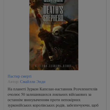
Пастир смерті
Автор:
Смайлли Энди
На планеті Зуркон Капелан-наставник Розчленителiв
очолює 50 залишившихся лояльних військових за
останнім звинуваченням проти непокірних
зурконійських королівських родів, забезпечуючи, щоб