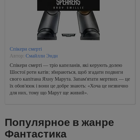
Спікери смерті
Автор:
Смайлли Энди
Спікери смерті — тріо капеланів, які керують долею
Шостої роти катів; збираються, щоб згадати подвиги
свого капітана Яхну Марута. Запам'ятати мертвих — це
їх обов'язок і вони це добре знають: «Хоча це незвично
для них, тому що Марут ще живий».
Популярное в жанре
Фантастика