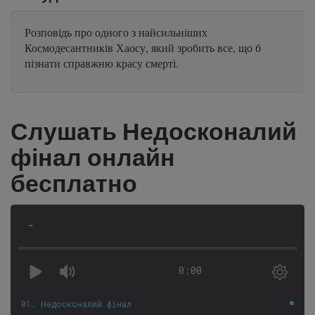
Розповідь про одного з найсильніших
Космодесантників Хаосу, який зробить все, що б
пізнати справжню красу смерті.
Слушать Недосконалий
фінал онлайн
бесплатно
-
0:00
01. Недосконалий фінал