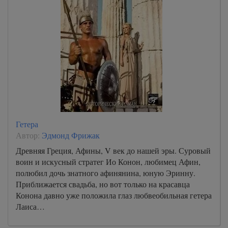
Гетера
Автор:
Эдмонд Фрижак
Древняя Греция, Афины, V век до нашей эры. Суровый
воин и искусный стратег Ио Конон, любимец Афин,
полюбил дочь знатного афинянина, юную Эринну.
Приближается свадьба, но вот только на красавца
Конона давно уже положила глаз любвеобильная гетера
Лаиса…