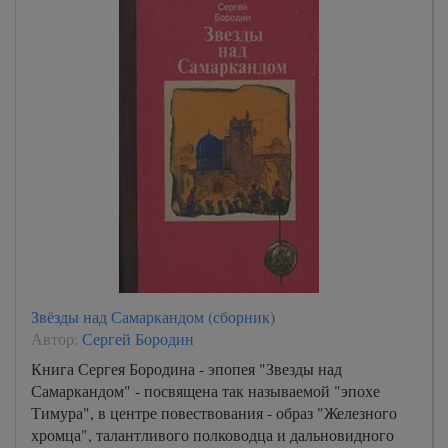
01_08
01_09
01_10
02_11
02_12_01
02_12_02
02_13
02_14_01
02_14_02
02_15_01
Звёзды над Самаркандом (сборник)
02_15_02
Автор:
Сергей Бородин
02_16
Книга Сергея Бородина - эпопея "Звезды над
Самаркандом" - посвящена так называемой "эпохе
02_17_01
Тимура", в центре повествования - образ "Железного
02_17_02
хромца", талантливого полководца и дальновидного