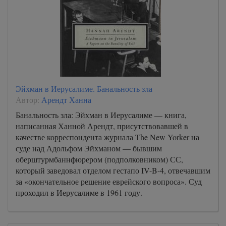
Эйхман в Иерусалиме. Банальность зла
Автор:
Арендт Ханна
Банальность зла: Эйхман в Иерусалиме — книга,
написанная Ханной Арендт, присутствовавшей в
качестве корреспондента журнала The New Yorker на
суде над Адольфом Эйхманом — бывшим
оберштурмбаннфюрером (подполковником) СС,
который заведовал отделом гестапо IV-B-4, отвечавшим
за «окончательное решение еврейского вопроса». Суд
проходил в Иерусалиме в 1961 году.