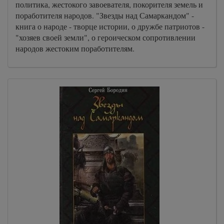
политика, жестокого завоевателя, покорителя земель и
02_17_03
поработителя народов. "Звезды над Самаркандом" -
02_18_01
книга о народе - творце истории, о дружбе патриотов -
"хозяев своей земли", о героическом сопротивлении
02_18_02
народов жестоким поработителям.
02_18_03
02_19_01
02_19_02
02_19_03
02_20_01
02_20_02
02_20_03