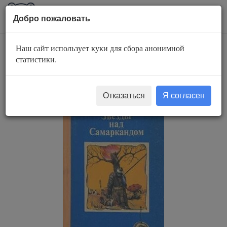
AuBook.org
Пока
Добро пожаловать
мен
Наш сайт использует куки для сбора анонимной
Молниеносный
статистики.
Баязет
Отказаться
Я согласен