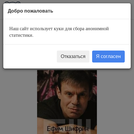
AuBook.org
Пока
Добро пожаловать
мен
Наш сайт использует куки для сбора анонимной
Мир тесен. Короткие
статистики.
истории из длинной
жизни
Отказаться
Я согласен