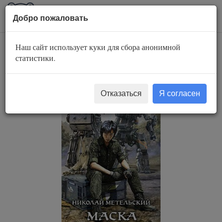
AuBook.org
Пока
Добро пожаловать
мен
Наш сайт использует куки для сбора анонимной
Маски 6. Маска
статистики.
зверя
Отказаться
Я согласен