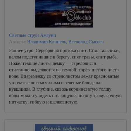
Светлые струи Амгуни
Авторы:
Владимир Клипель
,
Всеволод Сысоев
Раннее утро. Серебряная протока спит. Спят тальники,
валом подступившие к берегу, спят травы, спит рыба.
Пожелтевшие листья демку — стрелолиста —
отчетливо выделяются на темной, торфянистого цвета
воде. Вперемежку со стрелолистом лежат красноватые
узорчатые листья чилима и зеленые блюдечки
кувшинки. В глубине, сквозь коричневатую толщу
воды можно увидеть стелющуюся по дну траву, сочную
нитчатку, гибкую и шелковистую.