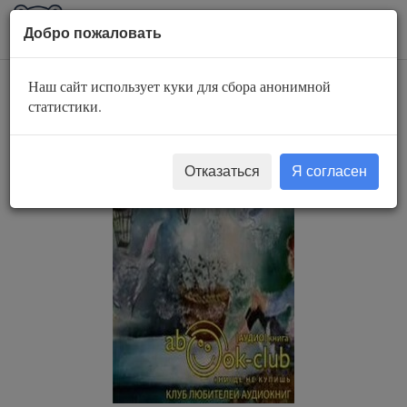
AuBook.org
Пока
Добро пожаловать
мен
Наш сайт использует куки для сбора анонимной
Листы и страницы
статистики.
Отказаться
Я согласен