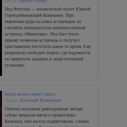
Автор:
Шекли Роберт
Нед Флетчер — космический пилот Южной
Горнодобывающей Компании. При
перевозке руды из пояса астероидов он
случайно натыкается на малонаселенный
астероид «Манитори». Нед был тепло
принят хозяином астероида и получил
приглашение погостить какое-то время. Ему
разрешили свободно ходить, где вздумается,
но запретили заходить к энергетической
установке.
Когда жизнь теряет смысл
Автор:
Анатолий Валевский
Обычно холодные равнодушные звёзды
сейчас мерцали мягко и приветливо.
Казалось, они весело подмигивали, словно