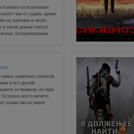
м плевать на вселенские
олнует чья-то судьба, кроме
ни не одиноки в своих
ь в таком дерьме смогут
нченые, беспринципные
ьтер
х самых памятных событий.
ова и его друзей
ыжить то выжили, но враг
 Осталось всего ничего,
 вот только мы не ищем