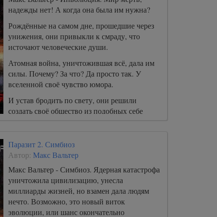
надежды нет! А когда она была им нужна?
Рождённые на самом дне, прошедшие через
унижения, они привыкли к смраду, что
источают человеческие души.
Атомная война, уничтожившая всё, дала им
силы. Почему? За что? Да просто так. У
вселенной своё чувство юмора.
И устав бродить по свету, они решили
создать своё общество из подобных себе
отбросов, пылающих ненавистью ко всему
живому.
Паразит 2. Симбиоз
Автор:
Макс Вальтер
Макс Вальтер - Симбиоз. Ядерная катастрофа
уничтожила цивилизацию, унесла
миллиарды жизней, но взамен дала людям
нечто. Возможно, это новый виток
эволюции, или шанс окончательно