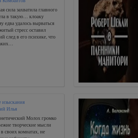
в Комбайтов
ая сила захватила главного
ула в такую… клоаку
му едва удалось вырваться
житый стресс оставил
ий след в его психике, что
каких…
 изыскания
ий Илья
нетический Молох громко
свежие творческие мысли
в своих комнатах, не