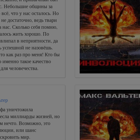
ос. Небольшие общины за
всё, что у нас осталось. Но
 не достаточно, ведь твари
 нас. Сколько себя помню,
алось жить хорошо. По
влипал в неприятности, да
ь успешной не назовёшь.
то как раз про меня! Кто бы
о именно такое качество
для человечества.
ьтер
офа уничтожила
есла миллиарды жизней, но
м нечто. Возможно, это
люции, или шанс
скровить мир.