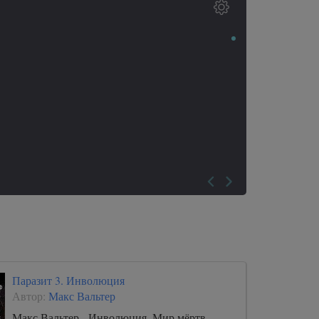
Паразит 3. Инволюция
Автор:
Макс Вальтер
Макс Вальтер - Инволюция. Мир мёртв,