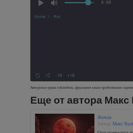
0:00
Кузов 1. Мор
-10
+10
Авторские права соблюдены, фрагмент книги предоставлен партн
Еще от автора Макс
Жажда
Автор:
Макс Вал
Они появились в