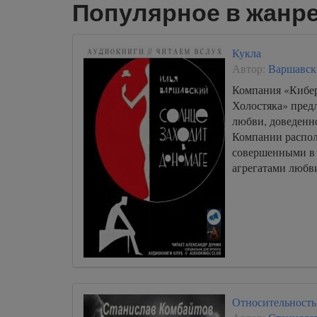
Популярное в жанр
Кукла
Автор:
Варшавск
Компания «Кибер
Холостяка» пред
любви, доведенно
Компании распо
совершенными в
агрегатами любви
Относительность