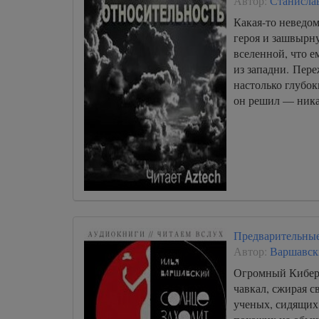
Автор:
Станисла
Какая-то неведом
героя и зашвырн
вселенной, что е
из западни. Пере
настолько глубок
он решил — ни
Предварительные
Автор:
Варшавск
Огромный Кибер
чавкал, сжирая 
ученых, сидящих 