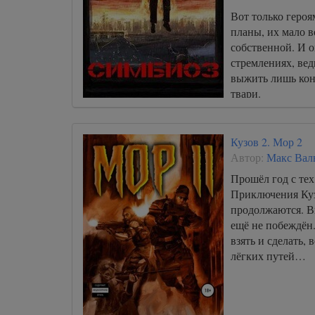
Вот только героя
планы, их мало в
собственной. И о
стремлениях, вед
выжить лишь ко
твари.
Кузов 2. Мор 2
Автор:
Макс Вал
Прошёл год с те
Приключения Куз
продолжаются. В
ещё не побеждён.
взять и сделать,
лёгких путей…