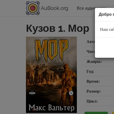
AuBook.org
Все аудиокниги
Добро 
Кузов 1. Мор
Наш сай
Автор:
Читает:
Жанры:
Год:
Время:
Размер:
Цикл: