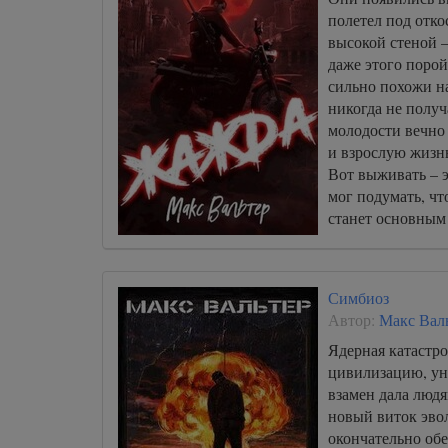
полетел под отк
высокой стеной – 
даже этого порой
сильно похожи на
никогда не получ
молодости вечно 
и взрослую жизн
Вот выживать – э
мог подумать, чт
станет основным 
Симбиоз
Автор:
Макс Вал
Ядерная катастр
цивилизацию, ун
взамен дала людя
новый виток эво
окончательно обе