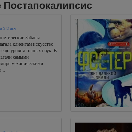
е Постапокалипсис
ий Илья
нетические Забавы
лагала клиентам искусство
е до уровня точных наук. В
лагали самыми
 мире механическими
...