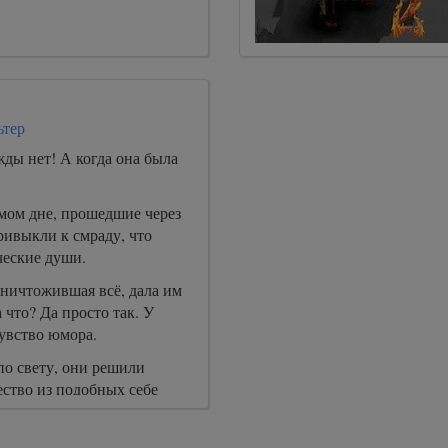
ьтер
ды нет! А когда она была
мом дне, прошедшие через
ривыкли к смраду, что
ческие души.
уничтожившая всё, дала им
 что? Да просто так. У
увство юмора.
по свету, они решили
ество из подобных себе
щих ненавистью ко всему