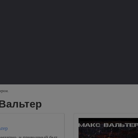
ером.
 Вальтер
ьтер
незапно, и привычный быт