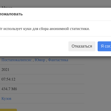
Меню
пожаловать
т использует куки для сбора анонимной статистики.
Макс Вальтер
Отказаться
Я со
Алексей Семёнов
Постапокалипсис
,
Юмор
,
Фантастика
2021
07:54:12
434.7 Мб
Кузов