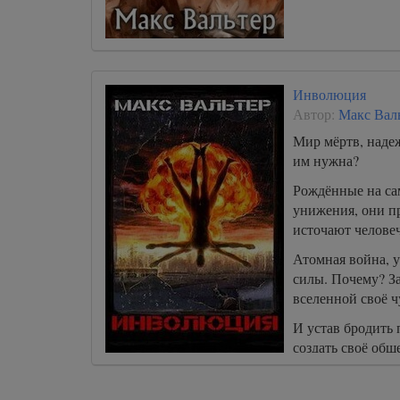
Инволюция
Автор:
Макс Вал
Мир мёртв, надеж
им нужна?
Рождённые на са
унижения, они п
источают челове
Атомная война, 
силы. Почему? За
вселенной своё ч
И устав бродить 
создать своё общ
отбросов, пылаю
живому.