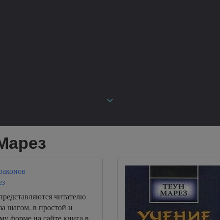
 Марез
раконов
ез
 представляются читателю
за шагом, в простой и
му форме на сайте книга в