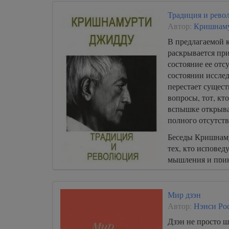
Традиция и рево
Автор:
Кришнам
В предлагаемой 
раскрывается пр
состояние ее отс
состоянии исслед
перестает существ
вопросы, тот, кт
вспышке открыва
полного отсутст
Беседы Кришнаму
тех, кто исповед
мышления и прин
ключ к понимани
Мир дзэн
Автор:
Нэнси Ро
Дзэн не просто 