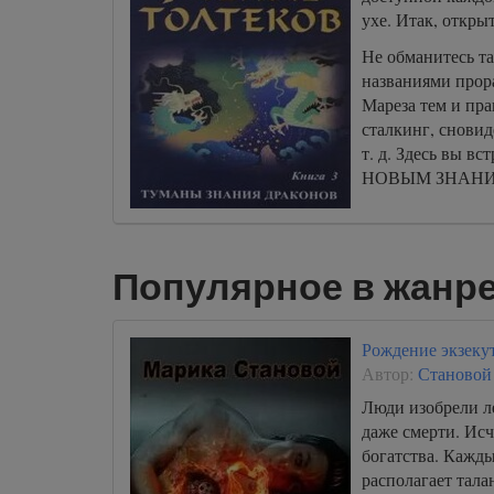
vlademir-dergach-teun-marez-krik-orla-13
ухе. Итак, откры
vlademir-dergach-teun-marez-krik-orla-14
Не обманитесь т
vlademir-dergach-teun-marez-krik-orla-15
названиями прор
Мареза тем и пра
vlademir-dergach-teun-marez-krik-orla-16
сталкинг, сновид
т. д. Здесь вы вс
НОВЫМ ЗНАНИ
Популярное в жанре
Рождение экзеку
Автор:
Становой
Люди изобрели ле
даже смерти. Исч
богатства. Кажды
располагает тал