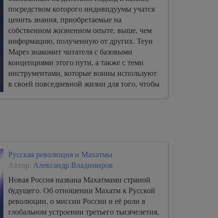
посредством которого индивидуумы учатся
ценить знания, приобретаемые на
собственном жизненном опыте, выше, чем
информацию, полученную от других. Теун
Марез знакомит читателя с базовыми
концепциями этого пути, а также с теми
инструментами, которые воины используют
в своей повседневной жизни для того, чтобы
выработать веру в себя, уверенность в своих
силах и принять ответственность за себя и
свою жизнь, – что образует истинную основу
свободы.
Русская революция и Махатмы
Автор:
Александр Владимиров
Новая Россия названа Махатмами страной
будущего. Об отношении Махатм к Русской
революции, о миссии России и её роли в
глобальном устроении третьего тысячелетия,