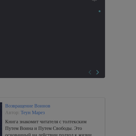
Возвращение Воинов
Автор:
Теун Марез
Книга знакомит читателя с толтекским
Путем Воина и Путем Свободы. Это
основанный на действии подход к жизни,