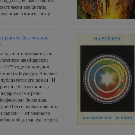
упады и другими людьми,
рактически все цитаты
ведённые в книге, автор
 с записями лекций и бесед
ы в аудио архивах.
ь приятное благоухание
е
ель, поэт и художник, по
 классиком швейцарской
в 1973 году он получил
емию («Людоед»). Впервые
 публикуется его роман «И
риятное благоухание», в
 недаром усмотрели
Парфюмера» Зюскинда.
 герой Шессе необыкновенно
се запахи — от медового
юбленной до запаха смерти,
ловека, которому предстоит