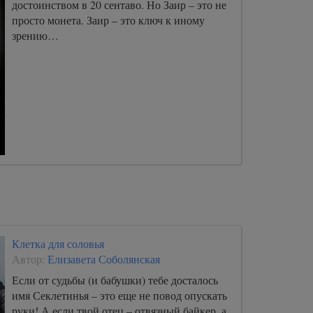
достоинством в 20 сентаво. Но Заир – это не
просто монета. Заир – это ключ к иному
зрению…
Клетка для соловья
Автор:
Елизавета Соболянская
Если от судьбы (и бабушки) тебе досталось
имя Секлетинья – это еще не повод опускать
руки! А если твой отец – отвязный байкер, а