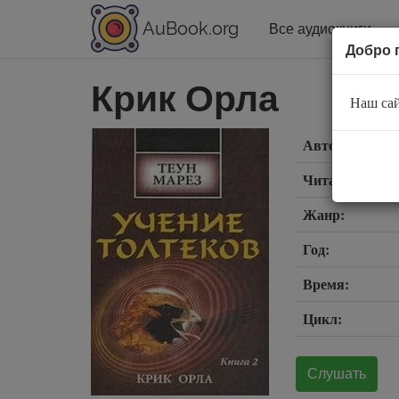
AuBook.org
Все аудиокниги
Добро 
Крик Орла
Наш сай
Автор:
Читает:
Жанр:
Год:
Время:
Цикл:
Слушать