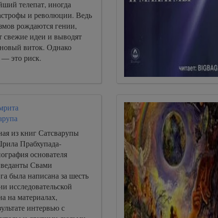
йший телепат, иногда
астрофы и революции. Ведь
измов рождаются гении,
т свежие идеи и выводят
новый виток. Однако
 — это риск.
мрита
арупа
ная из книг Сатсварупы
Шрила Прабхупада-
ография основателя
веданты Свами
га была написана за шесть
ии исследовательской
а на материалах,
ультате интервью с