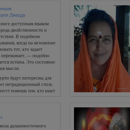
люция
урти Джидду
книге доступным языком
ирода двойственности и
утствия. В подобном
ования, когда на мгновение
овать тот, кто задает
о переживает, — подобно
ется истина. Это состояние
вия мысли.
рти будут интересны для
ует нетрадиционный стиль
есут помощь тем, кто ищет
ю «я» и всей жизни.
сс
школа дальневосточного