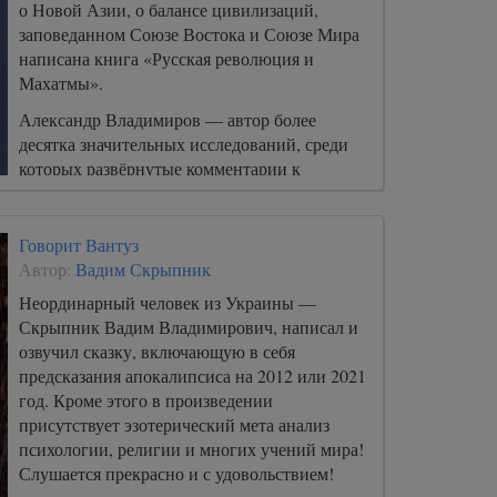
о Новой Азии, о балансе цивилизаций,
заповеданном Союзе Востока и Союзе Мира
написана книга «Русская революция и
Махатмы».
Александр Владимиров — автор более
десятка значительных исследований, среди
которых развёрнутые комментарии к
«Письмам Махатм», «Тайной Доктрине»,
монографии «Кумран и Христос» и «Ковчег
эволюции».
Говорит Вантуз
Автор:
Вадим Скрыпник
Неординарный человек из Украины —
Скрыпник Вадим Владимирович, написал и
озвучил сказку, включающую в себя
предсказания апокалипсиса на 2012 или 2021
год. Кроме этого в произведении
присутствует эзотерический мета анализ
психологии, религии и многих учений мира!
Слушается прекрасно и с удовольствием!