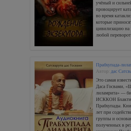
учёный и сильне
провоцирует кат
во время катакл
которые принося
цивилизацию на 
любой переворот
Прабхупада-лила
Автор:
дас Сатсв
Это самая извест
Даса Госвами, «
лиламрита» — би
ИСККОН Бхакти
Прабхупады. Кни
лет при содейств
группы и основан
полученных в рез