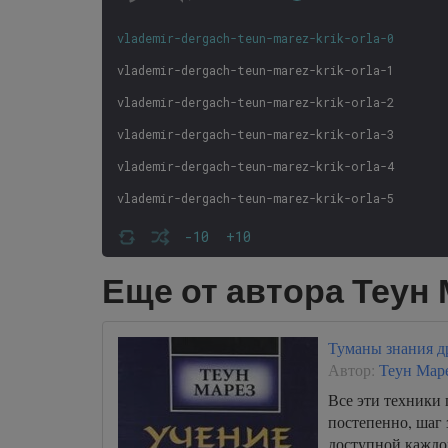
vlademir-dergach-teun-marez-krik-orla-0
vlademir-dergach-teun-marez-krik-orla-1
vlademir-dergach-teun-marez-krik-orla-2
vlademir-dergach-teun-marez-krik-orla-3
vlademir-dergach-teun-marez-krik-orla-4
vlademir-dergach-teun-marez-krik-orla-5
vlademir-dergach-teun-marez-krik-orla-6
-10
+10
vlademir-dergach-teun-marez-krik-orla-7
Еще от автора Теун
vlademir-dergach-teun-marez-krik-orla-8
vlademir-dergach-teun-marez-krik-orla-9
Туманы знания д
vlademir-dergach-teun-marez-krik-orla-10
Автор:
Теун Мар
vlademir-dergach-teun-marez-krik-orla-11
Все эти техники
постепенно, шаг 
vlademir-dergach-teun-marez-krik-orla-12
доступной каждо