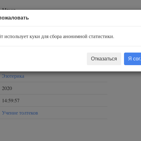
Меню
пожаловать
т использует куки для сбора анонимной статистики.
Теун Марез
Отказаться
Я со
Дергач Владемир
Эзотерика
2020
14:59:57
Учение толтеков