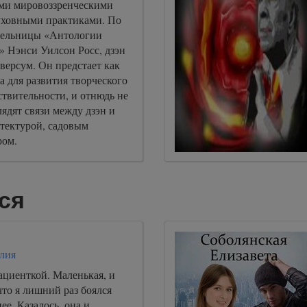
ими мировоззренческими
уховными практиками. По
тельницы «Антологии
» Нэнси Уилсон Росс, дзэн
версум. Он предстает как
а для развития творческого
твительности, и отнюдь не
ядят связи между дзэн и
тектурой, садовым
ром.
ся
лия
ациенткой. Маленькая, и
 что я лишний раз боялся
ее. Казалось, она и