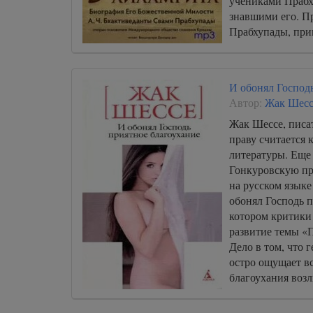
учениками Прабх
знавшими его. П
Прабхупады, при
тщательно сверил
Шрилы Прабхупад
И обонял Господ
Автор:
Жак Шесс
Жак Шессе, писат
праву считается
литературы. Еще 
Гонкуровскую пр
на русском языке
обонял Господь п
котором критики
развитие темы «
Дело в том, что
остро ощущает в
благоухания возл
исходящего от че
умереть.