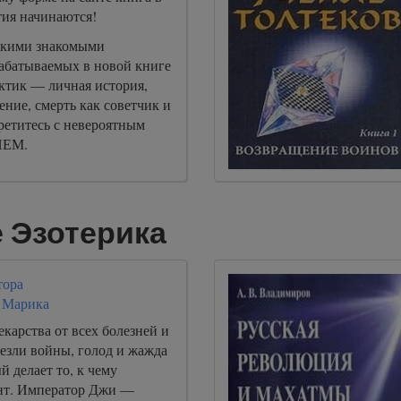
тия начинаются!
акими знакомыми
абатываемых в новой книге
ктик — личная история,
ение, смерть как советчик и
третитесь с невероятным
ЕМ.
 Эзотерика
тора
 Марика
карства от всех болезней и
езли войны, голод и жажда
й делает то, к чему
ант. Император Джи —