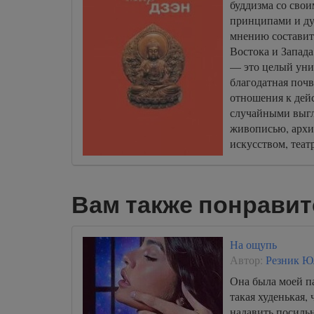
буддизма со сво
принципами и д
мнению состави
Востока и Запада
— это целый уни
благодатная почв
отношения к дейс
случайными выгл
живописью, архи
искусством, теат
Вам также понравит
На ощупь
Автор:
Резник Ю
Она была моей п
такая худенькая,
надавить посильн