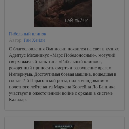
0018
0019
0020
0021
Гибельный клинок
0022
Автор:
Гай Хейли
0023
С благословления Омниссии появился на свет в кузнях
Адептус Механикус «Марс Победоносный», могучий
0024
сверхтяжелый танк типа «Гибельный клинок»,
рожденный приносить смерть и разрушение врагам
Империума. Досточтимая боевая машина, вошедшая в
состав 7-й Парагонской роты, под командованием
почетного лейтенанта Маркена Кортейна Ло Банника
участвует в ожесточенной войне с орками в системе
Калидар.