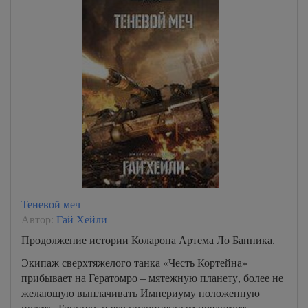
Теневой меч
Автор:
Гай Хейли
Продолжение истории Коларона Артема Ло Банника.
Экипаж сверхтяжелого танка «Честь Кортейна»
прибывает на Гератомро – мятежную планету, более не
желающую выплачивать Империуму положенную
подать. Баннику и его подчиненным предстоит