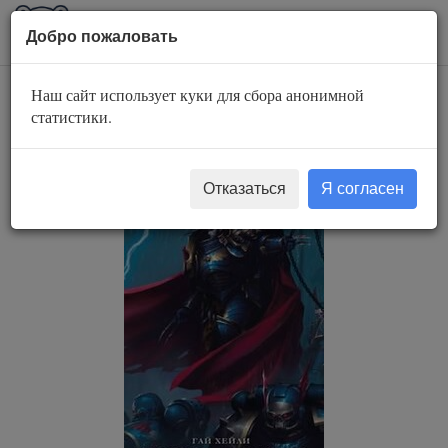
AuBook.org
Пока
Добро пожаловать
мен
Наш сайт использует куки для сбора анонимной
Конрад Керз:
статистики.
Ночной Призрак
Отказаться
Я согласен