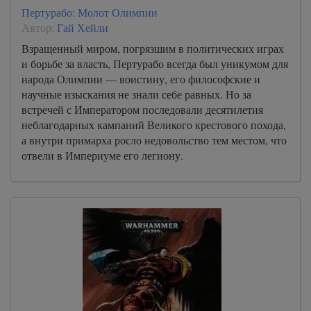
Пертурабо: Молот Олимпии
Автор:
Гай Хейли
Взращенный миром, погрязшим в политических играх
и борьбе за власть, Пертурабо всегда был уникумом для
народа Олимпии — воистину, его философские и
научные изыскания не знали себе равных. Но за
встречей с Императором последовали десятилетия
неблагодарных кампаний Великого крестового похода,
а внутри примарха росло недовольство тем местом, что
отвели в Империуме его легиону.