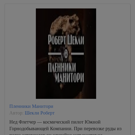
Пленники Манитори
Автор:
Шекли Роберт
Нед Флетчер — космический пилот Южной
Горнодобывающей Компании. При перевозке руды из
пояса астероидов он случайно натыкается на