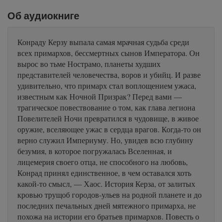
Об аудиокниге
Конраду Керзу выпала самая мрачная судьба среди
всех примархов, бессмертных сынов Императора. Он
вырос во тьме Нострамо, планеты худших
представителей человечества, воров и убийц. И разве
удивительно, что примарх стал воплощением ужаса,
известным как Ночной Призрак? Перед вами —
трагическое повествование о том, как глава легиона
Повелителей Ночи превратился в чудовище, в живое
оружие, вселяющее ужас в сердца врагов. Когда-то он
верно служил Империуму. Но, увидев всю глубину
безумия, в которое погружалась Вселенная, и
лицемерия своего отца, не способного на любовь,
Конрад принял единственное, в чем оставался хоть
какой-то смысл, — Хаос. История Керза, от залитых
кровью трущоб городов-ульев на родной планете и до
последних печальных дней мятежного примарха, не
похожа на истории его братьев примархов. Повесть о