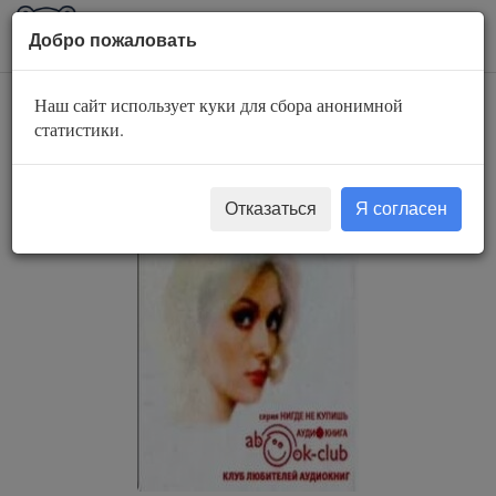
AuBook.org
Пока
Добро пожаловать
мен
Наш сайт использует куки для сбора анонимной
Княжна Дэзи
статистики.
Отказаться
Я согласен