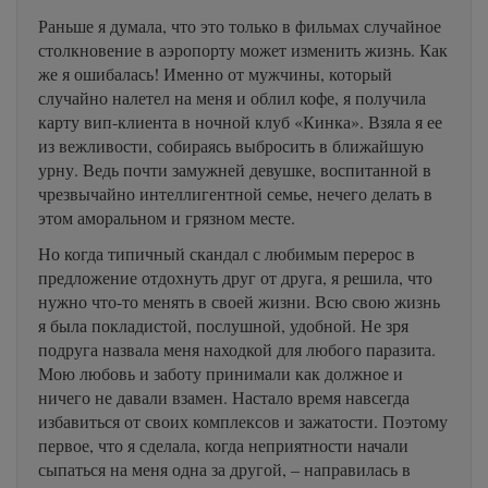
Раньше я думала, что это только в фильмах случайное
столкновение в аэропорту может изменить жизнь. Как
же я ошибалась! Именно от мужчины, который
случайно налетел на меня и облил кофе, я получила
карту вип-клиента в ночной клуб «Кинка». Взяла я ее
из вежливости, собираясь выбросить в ближайшую
урну. Ведь почти замужней девушке, воспитанной в
чрезвычайно интеллигентной семье, нечего делать в
этом аморальном и грязном месте.
Но когда типичный скандал с любимым перерос в
предложение отдохнуть друг от друга, я решила, что
нужно что-то менять в своей жизни. Всю свою жизнь
я была покладистой, послушной, удобной. Не зря
подруга назвала меня находкой для любого паразита.
Мою любовь и заботу принимали как должное и
ничего не давали взамен. Настало время навсегда
избавиться от своих комплексов и зажатости. Поэтому
первое, что я сделала, когда неприятности начали
сыпаться на меня одна за другой, – направилась в