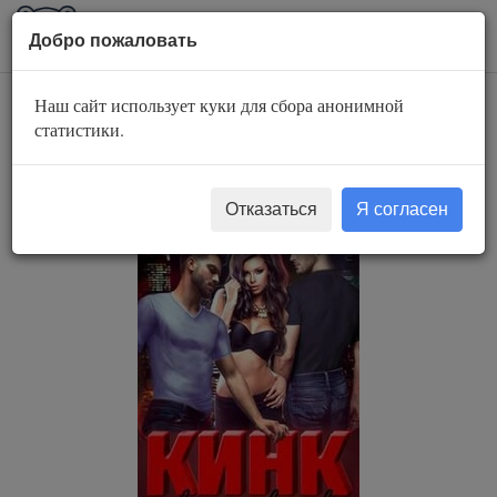
AuBook.org
Пока
Добро пожаловать
мен
Наш сайт использует куки для сбора анонимной
Кинк. Право на
статистики.
удовольствие
Отказаться
Я согласен