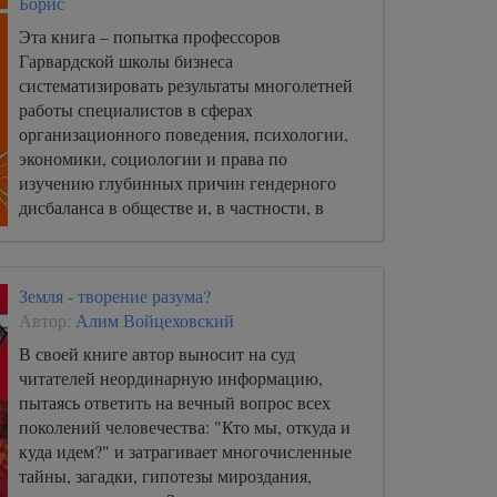
Борис
Эта книга – попытка профессоров
Гарвардской школы бизнеса
систематизировать результаты многолетней
работы специалистов в сферах
организационного поведения, психологии,
экономики, социологии и права по
изучению глубинных причин гендерного
дисбаланса в обществе и, в частности, в
офисном пространстве. Цель авторов – с
одной стороны, обобщить выводы
исследований для всех стремящихся понять,
Земля - творение разума?
почему равенство полов по-прежнему
Автор:
Алим Войцеховский
иллюзорно, продемонстрировать
организационные структуры и типы
В своей книге автор выносит на суд
мышления, способствующие сохранению
читателей неординарную информацию,
разрыва, а с другой – дать руководство по
пытаясь ответить на вечный вопрос всех
искоренению гендерных предубеждений.
поколений человечества: "Кто мы, откуда и
куда идем?" и затрагивает многочисленные
тайны, загадки, гипотезы мироздания,