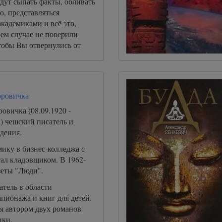
дут сыпать факты, обливать
ю, представляться
кадемиками и всё это,
ем случае не поверили
тобы Вы отвернулись от
продолжали быть их рабами
оровичка
овичка (08.09.1920 -
а) чешский писатель и
дения.
ику в бизнес-колледжа с
тал кладовщиком. В 1962-
зеты "Люди".
атель в области
пионажа и книг для детей.
я автором двух романов
ики.