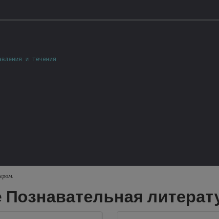
авления и течения
ером.
 Познавательная литерат