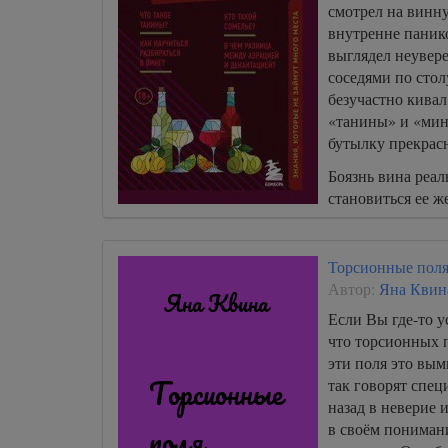
смотрел на винну
внутренне панико
выглядел неувер
соседями по стол
безучастно кивал
«танины» и «мин
бутылку прекрас
Боязнь вина реал
становиться ее ж
Торсионные пол
Автор:
Яна Квин
Если Вы где-то 
что торсионных п
эти поля это вым
так говорят спец
назад в неверие
в своём понимани