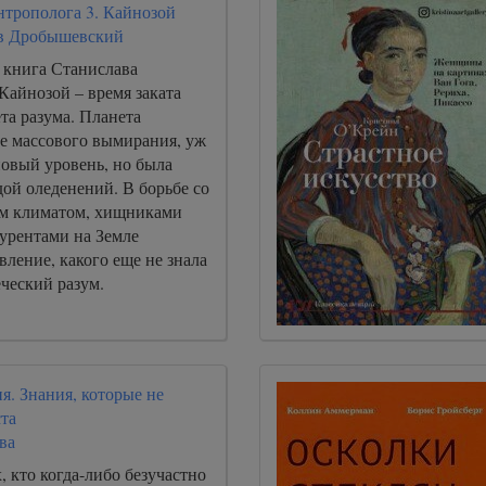
нтрополога 3. Кайнозой
в Дробышевский
 книга Станислава
Кайнозой – время заката
та разума. Планета
ле массового вымирания, уж
новый уровень, но была
ой оледенений. В борьбе со
ым климатом, хищниками
рентами на Земле
вление, какого еще не знала
еческий разум.
я. Знания, которые не
та
ва
, кто когда-либо безучастно