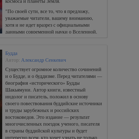
космоса и планеты Земля.
"По своей сути, все то, что я предложу,
уважаемые читатели, вашему вниманию,
хотя и не идет вразрез с официальными
данными современной науки о Вселенной,
тем не менее не вмещается в рамки ныне
существующих понятий, ломает
представления о происхождении жизни и
Будда
бытие человека вообще...".
Автор:
Александр Сенкевич
Существует огромное количество сочинений
и о Будде, и о буддизме. Перед читателями —
биография «исторического» Будды
Шакьямуни. Автор книги, известный
индолог и писатель, положил в основу
своего повествования буддийские источники
и труды зарубежных и российских
востоковедов. Это издание — результат
многочисленных поездок ученого, писателя
в страны буддийской культуры и будет
интересно всем, кто хочет узнать не только