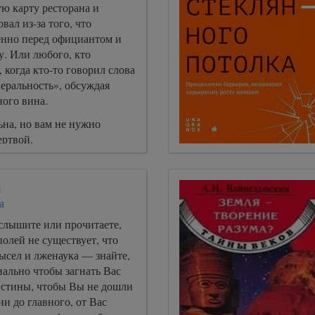
ю карту ресторана и
вал из-за того, что
енно перед официантом и
у. Или любого, кто
, когда кто-то говорил слова
еральность», обсуждая
ного вина.
ьна, но вам не нужно
ертвой.
я
а
услышите или прочитаете,
олей не существует, что
ысел и лженаука — знайте,
иально чтобы загнать Вас
 истины, чтобы Вы не дошли
и до главного, от Вас