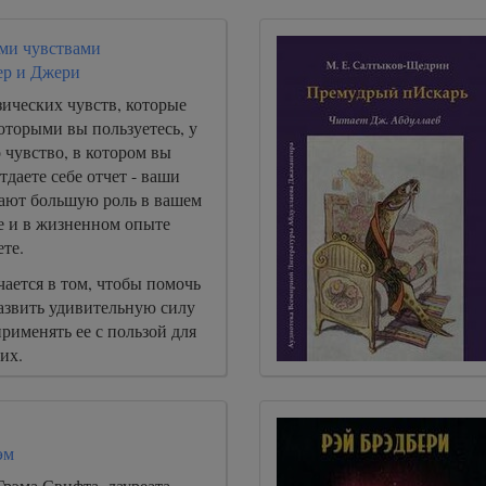
ими чувствами
ер и Джери
ических чувств, которые
оторыми вы пользуетесь, у
о чувство, в котором вы
тдаете себе отчет - ваши
ают большую роль в вашем
 и в жизненном опыте
ете.
ается в том, чтобы помочь
азвить удивительную силу
рименять ее с пользой для
их.
эм
рэма Свифта, лауреата