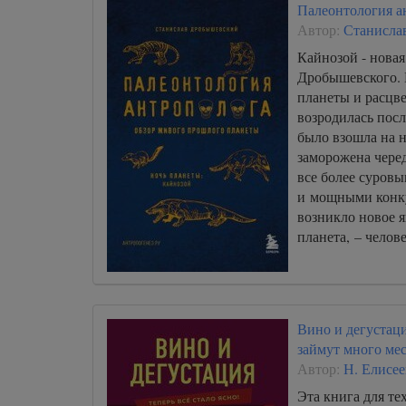
Палеонтология а
Автор:
Станисла
Кайнозой - новая
Дробышевского. 
планеты и расцве
возродилась пос
было взошла на 
заморожена черед
все более суров
и мощными конку
возникло новое я
планета, – челов
Вино и дегустаци
займут много мес
Автор:
Н. Елисее
Эта книга для тех