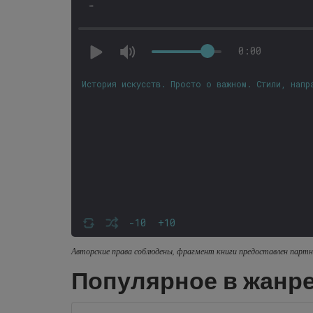
-
0:00
История искусств. Просто о важном. Стили, напр
-10
+10
Авторские права соблюдены, фрагмент книги предоставлен партн
Популярное в жанре