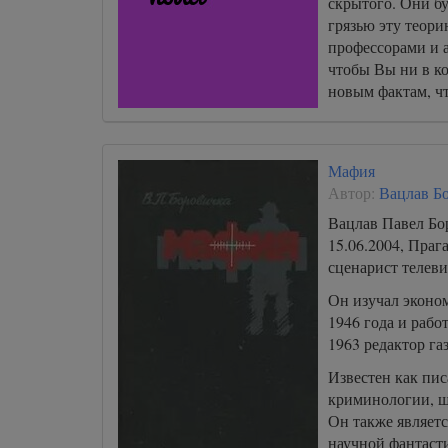
скрытого. Они бу
грязью эту теори
профессорами и а
чтобы Вы ни в ко
новым фактам, ч
новых знаний и 
и слугами.
Мафия
Автор:
Вацлав Б
Вацлав Павел Бор
15.06.2004, Праг
сценарист телеви
Он изучал эконом
1946 года и рабо
1963 редактор га
Известен как пис
криминологии, ш
Он также являетс
научной фантаст