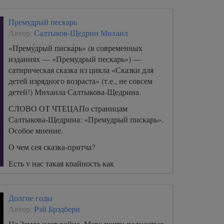
Премудрый пескарь
Автор:
Салтыков-Щедрин Михаил
«Прему́дрый писка́рь» (в современных
изданиях — «Премудрый пескарь») —
сатирическая сказка из цикла «Сказки для
детей изрядного возраста» (т.е., не совсем
детей!) Михаила Салтыкова-Щедрина.
СЛОВО ОТ ЧТЕЦАПо страницам
Салтыкова-Щедрина: «Премудрый пискарь».
Особое мнение.
О чем сея сказка-притча?
Есть у нас такая крайность как
безрассудство.
Долгие годы
Автор:
Рэй Брэдбери
На Земле идет война, Марс почти полностью