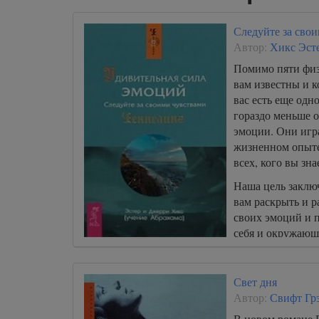
Следуйте за сво
Автор:
Хикс Эст
Помимо пяти физ
вам известны и к
вас есть еще одн
гораздо меньше о
эмоции. Они игр
жизненном опыте
всех, кого вы зна
Наша цель заключ
вам раскрыть и р
своих эмоций и п
себя и окружающ
Свет дня
Автор:
Свифт Гр
В новом романе Г