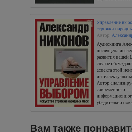
Управление выбо
стрижки народны
Автор:
Александ
Аудиокнига Алек
посвящена иссле
развития нашей 
случае обсуждаю
аспекта этой не
интеллектуальн
Автор анализиру
современного — 
информационног
убедительно пока
интеллекта сего
ценность матери
Вам также понравит