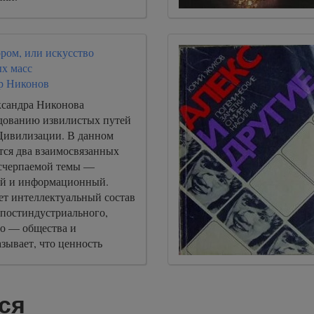
ром, или искусство
х масс
р Никонов
сандра Никонова
дованию извилистых путей
Цивилизации. В данном
тся два взаимосвязанных
исчерпаемой темы —
ый и информационный.
ет интеллектуальный состав
постиндустриального,
о — общества и
зывает, что ценность
дня намного превосходит
альных ресурсов.
ся