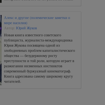
биографию исторического Будды, но также
мечтал бы расширить свои представления о
культуре, эпосе и верованиях Индии.
Алекс и другие (полемические заметки о
мире насилия)
Автор:
Юрий Жуков
Новая книга известного советского
публициста, журналиста-международника
Юрия Жукова посвящена одной из
злободневных проблем капиталистического
общества — безудержному росту
преступности и той роли, которую играет в
разжигании низменных инстинктов
современный буржуазный кинематограф.
Книга адресована самому широкому кругу
читателей.